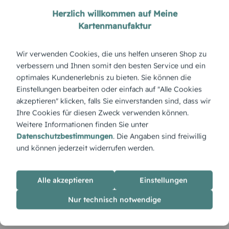
MEHR ÜBER MICH
Herzlich willkommen auf Meine
Kartenmanufaktur
Du möchtest einen
Wir verwenden Cookies, die uns helfen unseren Shop zu
eigenen
verbessern und Ihnen somit den besten Service und ein
optimales Kundenerlebnis zu bieten. Sie können die
kartenmanufaktur-
Einstellungen bearbeiten oder einfach auf "Alle Cookies
akzeptieren" klicken, falls Sie einverstanden sind, dass wir
shop?
Ihre Cookies für diesen Zweck verwenden können.
Weitere Informationen finden Sie unter
GESTALTE UND VERKAUFE DEINE EIGENEN
Datenschutzbestimmungen
. Die Angaben sind freiwillig
KREATIONEN
und können jederzeit widerrufen werden.
Du bist kreativ? Du hast viele Ideen, kannst sie
aber nicht ausleben? Wir unterstützen dich genau
Alle akzeptieren
Einstellungen
in diesem Punkt! Mach ganz easy deinen eigenen
Nur technisch notwendige
Onlineshop auf, gestalte Produkte nach deinen
Wünschen und verkaufe sie zu deinen
Konditionen.