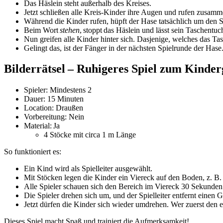
Das Häslein steht außerhalb des Kreises.
Jetzt schließen alle Kreis-Kinder ihre Augen und rufen zusamme
Während die Kinder rufen, hüpft der Hase tatsächlich um den S
Beim Wort
stehen
, stoppt das Häslein und lässt sein Taschentuch
Nun greifen alle Kinder hinter sich. Dasjenige, welches das T
Gelingt das, ist der Fänger in der nächsten Spielrunde der Hase
Bilderrätsel – Ruhigeres Spiel zum Kinder
Spieler: Mindestens 2
Dauer: 15 Minuten
Location: Draußen
Vorbereitung: Nein
Material: Ja
4 Stöcke mit circa 1 m Länge
So funktioniert es:
Ein Kind wird als Spielleiter ausgewählt.
Mit Stöcken legen die Kinder ein Viereck auf den Boden, z. B.
Alle Spieler schauen sich den Bereich im Viereck 30 Sekunden 
Die Spieler drehen sich um, und der Spielleiter entfernt einen 
Jetzt dürfen die Kinder sich wieder umdrehen. Wer zuerst den e
Dieses Spiel macht Spaß und trainiert die Aufmerksamkeit!