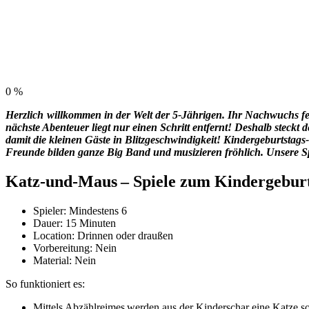
0
%
Herzlich
willkommen in der Welt der 5-Jährigen. Ihr Nachwuchs feie
nächste Abenteuer liegt nur einen Schritt entfernt! Deshalb steckt 
damit die kleinen Gäste in Blitzgeschwindigkeit! Kindergeburtstag
Freunde bilden ganze Big Band und musizieren fröhlich. Unsere Spi
Katz-und-Maus – Spiele zum Kindergeburts
Spieler: Mindestens 6
Dauer: 15 Minuten
Location: Drinnen oder draußen
Vorbereitung: Nein
Material: Nein
So funktioniert es:
Mittels Abzählreimes werden aus der Kinderschar eine Katze 