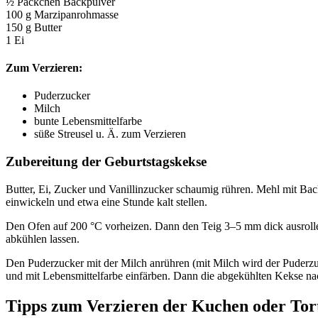
½ Päckchen Backpulver
100 g Marzipanrohmasse
150 g Butter
1 Ei
Zum Verzieren:
Puderzucker
Milch
bunte Lebensmittelfarbe
süße Streusel u. Ä. zum Verzieren
Zubereitung der Geburtstagskekse
Butter, Ei, Zucker und Vanillinzucker schaumig rühren. Mehl mit B
einwickeln und etwa eine Stunde kalt stellen.
Den Ofen auf 200 °C vorheizen. Dann den Teig 3–5 mm dick ausrollen
abkühlen lassen.
Den Puderzucker mit der Milch anrühren (mit Milch wird der Puderzuc
und mit Lebensmittelfarbe einfärben. Dann die abgekühlten Kekse na
Tipps zum Verzieren der Kuchen oder Tort