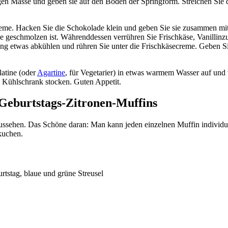
gen Masse und geben sie auf den Boden der Springform. Streichen Sie di
e. Hacken Sie die Schokolade klein und geben Sie sie zusammen mit d
e geschmolzen ist. Währenddessen verrühren Sie Frischkäse, Vanillinz
ung etwas abkühlen und rühren Sie unter die Frischkäsecreme. Geben Si
latine (oder
Agartine
, für Vegetarier) in etwas warmem Wasser auf und 
m Kühlschrank stocken. Guten Appetit.
 Geburtstags-Zitronen-Muffins
sehen. Das Schöne daran: Man kann jeden einzelnen Muffin individuell 
kuchen.