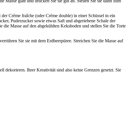
e Masse glatt und drücken Sie sie gut an. Stellen Sie sie dann zum
er Crème fraîche (oder Crème double) in einer Schüssel in ein
ucker, Puderzucker sowie etwas Saft und abgeriebene Schale der
e die Masse auf den abgekühlten Keksboden und stellen Sie die Torte
verrühren Sie sie mit dem Erdbeerpüree. Streichen Sie die Masse auf
dekorieren. Ihrer Kreativität sind also keine Grenzen gesetzt. Sie