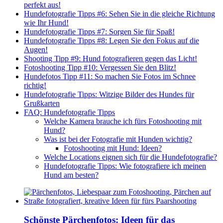
perfekt aus!
Hundefotografie Tipps #6: Sehen Sie in die gleiche Richtung
wie Ihr Hund!
Hundefotografie Tipps #7: Sorgen Sie für Spaß!
Hundefotografie Tipps #8: Legen Sie den Fokus auf die
Augen!
Shooting Tipp #9: Hund fotografieren gegen das Licht!
Fotoshooting Tipp #10: Vergessen Sie den Blitz!
Hundefotos Tipp #11: So machen Sie Fotos im Schnee
richtig!
Hundefotografie Tipps: Witzige Bilder des Hundes für
Grußkarten
FAQ: Hundefotografie Tipps
Welche Kamera brauche ich fürs Fotoshooting mit
Hund?
Was ist bei der Fotografie mit Hunden wichtig?
Fotoshooting mit Hund: Ideen?
Welche Locations eignen sich für die Hundefotografie?
Hundefotografie Tipps: Wie fotografiere ich meinen
Hund am besten?
Schönste Pärchenfotos: Ideen für das