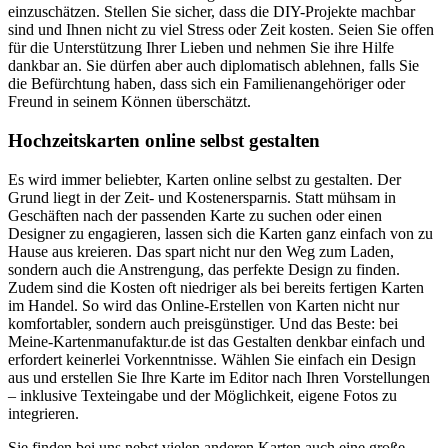
einzuschätzen. Stellen Sie sicher, dass die DIY-Projekte machbar
sind und Ihnen nicht zu viel Stress oder Zeit kosten. Seien Sie offen
für die Unterstützung Ihrer Lieben und nehmen Sie ihre Hilfe
dankbar an. Sie dürfen aber auch diplomatisch ablehnen, falls Sie
die Befürchtung haben, dass sich ein Familienangehöriger oder
Freund in seinem Können überschätzt.
Hochzeitskarten online selbst gestalten
Es wird immer beliebter, Karten online selbst zu gestalten. Der
Grund liegt in der Zeit- und Kostenersparnis. Statt mühsam in
Geschäften nach der passenden Karte zu suchen oder einen
Designer zu engagieren, lassen sich die Karten ganz einfach von zu
Hause aus kreieren. Das spart nicht nur den Weg zum Laden,
sondern auch die Anstrengung, das perfekte Design zu finden.
Zudem sind die Kosten oft niedriger als bei bereits fertigen Karten
im Handel. So wird das Online-Erstellen von Karten nicht nur
komfortabler, sondern auch preisgünstiger. Und das Beste: bei
Meine-Kartenmanufaktur.de ist das Gestalten denkbar einfach und
erfordert keinerlei Vorkenntnisse. Wählen Sie einfach ein Design
aus und erstellen Sie Ihre Karte im Editor nach Ihren Vorstellungen
– inklusive Texteingabe und der Möglichkeit, eigene Fotos zu
integrieren.
Sie finden bei uns nebst vielen anderen Karten auch eine große