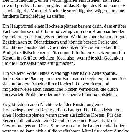
Die Entscheidung, einen Weddingplaner einzustellen, kann sich
sowohl positiv als auch negativ auf das Budget des Brautpaares. Es
ist wichtig, die Vor- und Nachteile sorgfältig abzuwägen, um eine
fundierte Entscheidung zu treffen.
Ein Hauptvorteil eines Hochzeitsplaners besteht darin, dass er über
Fachkenntnisse und Erfahrung verfügt, um dem Brautpaar bei der
Optimierung des Budgets zu helfen. Weddingplaner haben oft gute
Beziehungen zu Dienstleistern und können bessere Preise und
Konditionen aushandeln. Sie unterstützen Sie zudem dabei, Ihr
Budget realistisch einzuschätzen und Prioritäten zu setzen, um Ihre
Kosten im Griff zu behalten. Ideal also, wenn Sie sich Gedanken
um die Hochzeitsfinanzierung machen.
Ein weiterer Vorteil eines Weddingplaner ist die Zeitersparnis.
Indem Sie die Planung an einen Fachmann delegieren, können Sie
sich auf andere Aspekte Ihrer Hochzeit konzentrieren und
möglicherweise auch zusätzliche Kosten vermeiden, die durch
unerwartete Probleme oder unzureichende Planung entstehen.
Es gibt jedoch auch Nachteile bei der Einstellung eines
Hochzeitsplaners in Bezug auf das Budget. Die Dienstleistungen
eines Hochzeitsplaners verursachen zusätzliche Kosten. Für den
Service fällt entweder eine Gebühr oder einen Prozentsatz des
Gesamtbudgets an. Diese Summe muss in Ihr Budget einkalkuliert
werden und kann sich auf die verfügbaren Mittel für andere Aspekte