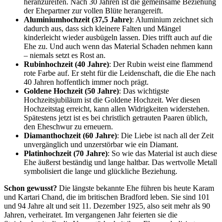
heranzureifen. Nach 30 Jahren ist die gemeinsame Beziehung
der Ehepartner zur vollen Blüte herangereift.
Aluminiumhochzeit (37,5 Jahre)
: Aluminium zeichnet sich
dadurch aus, dass sich kleinere Falten und Mängel
kinderleicht wieder ausbügeln lassen. Dies trifft auch auf die
Ehe zu. Und auch wenn das Material Schaden nehmen kann
– niemals setzt es Rost an.
Rubinhochzeit (40 Jahre)
: Der Rubin weist eine flammend
rote Farbe auf. Er steht für die Leidenschaft, die die Ehe nach
40 Jahren hoffentlich immer noch prägt.
Goldene Hochzeit (50 Jahre)
: Das wichtigste
Hochzeitsjubiläum ist die Goldene Hochzeit. Wer diesen
Hochzeitstag erreicht, kann allen Widrigkeiten widerstehen.
Spätestens jetzt ist es bei christlich getrauten Paaren üblich,
den Eheschwur zu erneuern.
Diamanthochzeit (60 Jahre)
: Die Liebe ist nach all der Zeit
unvergänglich und unzerstörbar wie ein Diamant.
Platinhochzeit (70 Jahre)
: So wie das Material ist auch diese
Ehe äußerst beständig und lange haltbar. Das wertvolle Metall
symbolisiert die lange und glückliche Beziehung.
Schon gewusst?
Die längste bekannte Ehe führen bis heute Karam
und Kartari Chand, die im britischen Bradford leben. Sie sind 101
und 94 Jahre alt und seit 11. Dezember 1925, also seit mehr als 90
Jahren, verheiratet. Im vergangenen Jahr feierten sie die