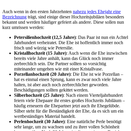
Auch wenn in den ersten Jahrzehnten
nahezu jedes Ehejahr eine
Bezeichnung
trägt, sind einige dieser Hochzeitsjubiläen besonders
bekannt und werden häufiger gefeiert als andere. Diese sollen nun
kurz umrissen werden:
Petersilienhochzeit (12,5 Jahre)
: Das Paar ist nun ein Achtel
Jahrhundert verheiratet. Die Ehe ist hoffentlich immer noch
frisch und würzig wie Petersilie.
Kristallhochzeit (15 Jahre)
: Auch wenn die Ehe inzwischen
bereits viele Jahre anhält, kann das Glück noch immer
zerbrechlich sein. Die Partner sollten so vorsichtig
miteinander umgehen wie mit einer Kristallvase.
Porzellanhochzeit (20 Jahre)
: Die Ehe ist wie Porzellan –
hat es einmal einen Sprung, kann es zwar noch viele Jahre
halten, ist aber auch noch zerbrechlicher geworden.
Beschädigungen sollten gekittet werden.
Silberhochzeit (25 Jahre)
: Nach einem Vierteljahrhundert
feiern viele Ehepaare ihr erstes großes Hochzeits Jubiläum –
häufig erneuern die Ehepartner jetzt auch ihr Ehegelübde.
Silber steht für die Beständigkeit der Ehe, da es sich um ein
wertbeständiges Material handelt.
Perlenhochzeit (30 Jahre)
: Eine natürliche Perle benötigt
sehr lange, um zu wachsen und zu ihrer vollen Schönheit