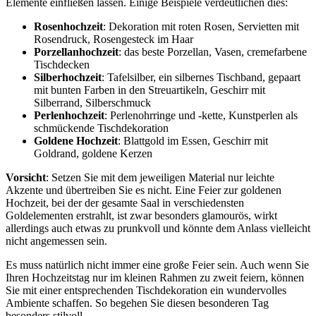
Elemente einfließen lassen. Einige Beispiele verdeutlichen dies:
Rosenhochzeit
: Dekoration mit roten Rosen, Servietten mit
Rosendruck, Rosengesteck im Haar
Porzellanhochzeit
: das beste Porzellan, Vasen, cremefarbene
Tischdecken
Silberhochzeit
: Tafelsilber, ein silbernes Tischband, gepaart
mit bunten Farben in den Streuartikeln, Geschirr mit
Silberrand, Silberschmuck
Perlenhochzeit
: Perlenohrringe und -kette, Kunstperlen als
schmückende Tischdekoration
Goldene Hochzeit
: Blattgold im Essen, Geschirr mit
Goldrand, goldene Kerzen
Vorsicht
: Setzen Sie mit dem jeweiligen Material nur leichte
Akzente und übertreiben Sie es nicht. Eine Feier zur goldenen
Hochzeit, bei der der gesamte Saal in verschiedensten
Goldelementen erstrahlt, ist zwar besonders glamourös, wirkt
allerdings auch etwas zu prunkvoll und könnte dem Anlass vielleicht
nicht angemessen sein.
Es muss natürlich nicht immer eine große Feier sein. Auch wenn Sie
Ihren Hochzeitstag nur im kleinen Rahmen zu zweit feiern, können
Sie mit einer entsprechenden Tischdekoration ein wundervolles
Ambiente schaffen. So begehen Sie diesen besonderen Tag
besonders stilvoll.