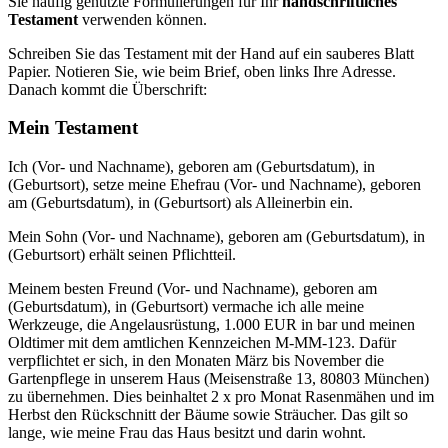
Sie häufig genutzte Formulierungen für Ihr
handschriftliches
Testament
verwenden können.
Schreiben Sie das Testament mit der Hand auf ein sauberes Blatt
Papier. Notieren Sie, wie beim Brief, oben links Ihre Adresse.
Danach kommt die Überschrift:
Mein Testament
Ich (Vor- und Nachname), geboren am (Geburtsdatum), in
(Geburtsort), setze meine Ehefrau (Vor- und Nachname), geboren
am (Geburtsdatum), in (Geburtsort) als Alleinerbin ein.
Mein Sohn (Vor- und Nachname), geboren am (Geburtsdatum), in
(Geburtsort) erhält seinen Pflichtteil.
Meinem besten Freund (Vor- und Nachname), geboren am
(Geburtsdatum), in (Geburtsort) vermache ich alle meine
Werkzeuge, die Angelausrüstung, 1.000 EUR in bar und meinen
Oldtimer mit dem amtlichen Kennzeichen M-MM-123. Dafür
verpflichtet er sich, in den Monaten März bis November die
Gartenpflege in unserem Haus (Meisenstraße 13, 80803 München)
zu übernehmen. Dies beinhaltet 2 x pro Monat Rasenmähen und im
Herbst den Rückschnitt der Bäume sowie Sträucher. Das gilt so
lange, wie meine Frau das Haus besitzt und darin wohnt.