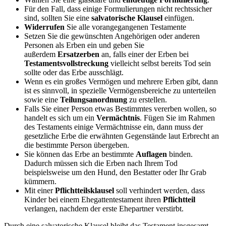
Für den Fall, dass einige Formulierungen nicht rechtssicher
sind, sollten Sie eine
salvatorische Klausel
einfügen.
Widerrufen
Sie alle vorangegangenen Testamente
Setzen Sie die gewünschten Angehörigen oder anderen
Personen als Erben ein und geben Sie
außerdem
Ersatzerben
an, falls einer der Erben bei
Testamentsvollstreckung
vielleicht selbst bereits Tod sein
sollte oder das Erbe ausschlägt.
Wenn es ein großes Vermögen und mehrere Erben gibt, dann
ist es sinnvoll, in spezielle Vermögensbereiche zu unterteilen
sowie eine
Teilungsanordnung
zu erstellen.
Falls Sie einer Person etwas Bestimmtes vererben wollen, so
handelt es sich um ein
Vermächtnis
. Fügen Sie im Rahmen
des Testaments einige Vermächtnisse ein, dann muss der
gesetzliche Erbe die erwähnten Gegenstände laut Erbrecht an
die bestimmte Person übergeben.
Sie können das Erbe an bestimmte
Auflagen
binden.
Dadurch müssen sich die Erben nach Ihrem Tod
beispielsweise um den Hund, den Bestatter oder Ihr Grab
kümmern.
Mit einer
Pflichtteilsklausel
soll verhindert werden, dass
Kinder bei einem Ehegattentestament ihren
Pflichtteil
verlangen, nachdem der erste Ehepartner verstirbt.
Durch eine salvatorische Klausel bleibt das Testament insgesamt