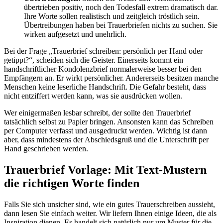
übertrieben positiv, noch den Todesfall extrem dramatisch dar.
Ihre Worte sollen realistisch und zeitgleich tröstlich sein.
Übertreibungen haben bei Trauerbriefen nichts zu suchen. Sie
wirken aufgesetzt und unehrlich.
Bei der Frage „Trauerbrief schreiben: persönlich per Hand oder
getippt?“, scheiden sich die Geister. Einerseits kommt ein
handschriftlicher Kondolenzbrief normalerweise besser bei den
Empfängern an. Er wirkt persönlicher. Andererseits besitzen manche
Menschen keine leserliche Handschrift. Die Gefahr besteht, dass
nicht entziffert werden kann, was sie ausdrücken wollen.
Wer einigermaßen lesbar schreibt, der sollte den Trauerbrief
tatsächlich selbst zu Papier bringen. Ansonsten kann das Schreiben
per Computer verfasst und ausgedruckt werden. Wichtig ist dann
aber, dass mindestens der Abschiedsgruß und die Unterschrift per
Hand geschrieben werden.
Trauerbrief Vorlage: Mit Text-Mustern
die richtigen Worte finden
Falls Sie sich unsicher sind, wie ein gutes Trauerschreiben aussieht,
dann lesen Sie einfach weiter. Wir liefern Ihnen einige Ideen, die als
Inspiration dienen. Es handelt sich natürlich nur um Muster für die