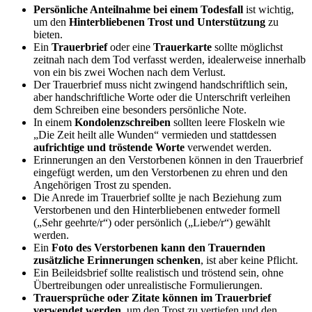
Persönliche Anteilnahme bei einem Todesfall
ist wichtig,
um den
Hinterbliebenen Trost und Unterstützung
zu
bieten.
Ein
Trauerbrief
oder eine
Trauerkarte
sollte möglichst
zeitnah nach dem Tod verfasst werden, idealerweise innerhalb
von ein bis zwei Wochen nach dem Verlust.
Der Trauerbrief muss nicht zwingend handschriftlich sein,
aber handschriftliche Worte oder die Unterschrift verleihen
dem Schreiben eine besonders persönliche Note.
In einem
Kondolenzschreiben
sollten leere Floskeln wie
„Die Zeit heilt alle Wunden“ vermieden und stattdessen
aufrichtige und tröstende Worte
verwendet werden.
Erinnerungen an den Verstorbenen können in den Trauerbrief
eingefügt werden, um den Verstorbenen zu ehren und den
Angehörigen Trost zu spenden.
Die Anrede im Trauerbrief sollte je nach Beziehung zum
Verstorbenen und den Hinterbliebenen entweder formell
(„Sehr geehrte/r“) oder persönlich („Liebe/r“) gewählt
werden.
Ein
Foto des Verstorbenen kann den Trauernden
zusätzliche Erinnerungen schenken
, ist aber keine Pflicht.
Ein Beileidsbrief sollte realistisch und tröstend sein, ohne
Übertreibungen oder unrealistische Formulierungen.
Trauersprüche oder Zitate können im Trauerbrief
verwendet werden
, um den Trost zu vertiefen und den