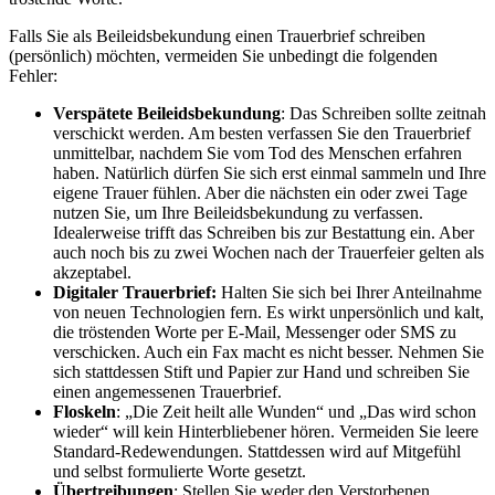
Falls Sie als Beileidsbekundung einen Trauerbrief schreiben
(persönlich) möchten, vermeiden Sie unbedingt die folgenden
Fehler:
Verspätete Beileidsbekundung
: Das Schreiben sollte zeitnah
verschickt werden. Am besten verfassen Sie den Trauerbrief
unmittelbar, nachdem Sie vom Tod des Menschen erfahren
haben. Natürlich dürfen Sie sich erst einmal sammeln und Ihre
eigene Trauer fühlen. Aber die nächsten ein oder zwei Tage
nutzen Sie, um Ihre Beileidsbekundung zu verfassen.
Idealerweise trifft das Schreiben bis zur Bestattung ein. Aber
auch noch bis zu zwei Wochen nach der Trauerfeier gelten als
akzeptabel.
Digitaler Trauerbrief:
Halten Sie sich bei Ihrer Anteilnahme
von neuen Technologien fern. Es wirkt unpersönlich und kalt,
die tröstenden Worte per E-Mail, Messenger oder SMS zu
verschicken. Auch ein Fax macht es nicht besser. Nehmen Sie
sich stattdessen Stift und Papier zur Hand und schreiben Sie
einen angemessenen Trauerbrief.
Floskeln
: „Die Zeit heilt alle Wunden“ und „Das wird schon
wieder“ will kein Hinterbliebener hören. Vermeiden Sie leere
Standard-Redewendungen. Stattdessen wird auf Mitgefühl
und selbst formulierte Worte gesetzt.
Übertreibungen
: Stellen Sie weder den Verstorbenen