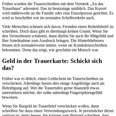
Früher wurden die Trauerschreiben mit dem Vermerk „An das
Trauerhaus“ adressiert. Das ist heutzutage unüblich. Das Kuvert
wird mittlerweile an die Familie oder eine Einzelperson gerichtet. Es
wird so beschriftet wie im normalen Schriftverkehr auch.
Viele Menschen scheuen sich davor, Fremden einen Beileidsbrief zu
schreiben. Doch dazu gibt es überhaupt keinen Grund. Wenn Sie
den Verstorbenen schätzten, dann dürfen Sie auch Ihr Mitgefühl und
Ihre Anteilnahme zum Ausdruck bringen. Die Hinterbliebenen
freuen sich normalerweise immer, wenn sie Kondolenzschreiben
bekommen. Denn das zeigt, wie geschätzt ein Mensch war.
Geld in der Trauerkarte: Schickt sich
das?
Früher war es üblich, einen Geldschein im Trauerschreiben zu
verschicken. Allerdings fassen dies einige Angehörige auch als
Beleidigung auf. Wer die Trauernden gerne finanziell etwas
unterstützen möchte, der sollte unbedingt Fingerspitzengefühl
beweisen.
Wenn Sie Bargeld im Trauerbrief verschicken wollen, dann
schreiben Sie dazu einen Verwendungszweck. Je persönlicher dieser
verfasst ist, desto besser. Sie können zum Beispiel schreiben, dass