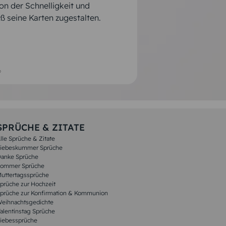
von der Schnelligkeit und
 gute Qualität, entspricht voll
tung bei der Kartengestaltung.
 habe schon viele Karten
er Karte im Intenet. Ich habe
d bei Problemen eine schnelle
s Auftrags und ebensolche
relativ einfach. Super schnelle
pt. Qualität sehr gut, sehr
 und Umschläge kamen wie
seine Karten zugestalten.
tungen
und verständliche Antworten
 ist auch sehr gut
rung mit der Projektgestaltung.
anke
lfe sowohl telefonisch als auch
gebnis sehr zufrieden.!
sehr zufrieden!
rzester Zeit. Dies war die
tliche Lieferung. Möglichkeit
s Auftrages mit sehr gutem
gerne &#128522;
n sehr zufrieden. Und bei
 Reklamation ist vorteilhaft.
er bei Ihnen. Vielen Dank.
SPRÜCHE & ZITATE
lle Sprüche & Zitate
iebeskummer Sprüche
anke Sprüche
ommer Sprüche
uttertagssprüche
prüche zur Hochzeit
prüche zur Konfirmation & Kommunion
eihnachtsgedichte
alentinstag Sprüche
iebessprüche