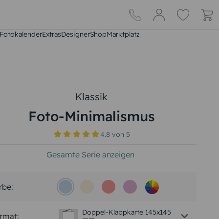
Fotokalender
Extras
DesignerShop
Marktplatz
Klassik
Foto-Minimalismus
4.8
von
5
Gesamte Serie anzeigen
rbe:
Doppel-Klappkarte 145x145
rmat: