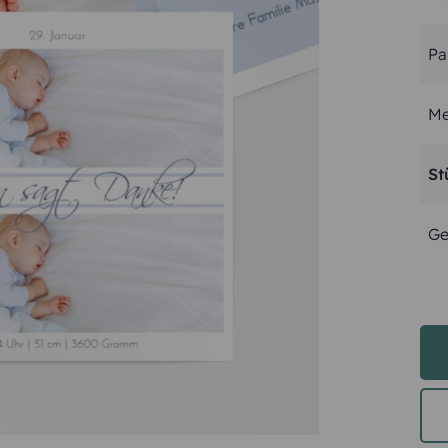
Pa
Me
St
Ge