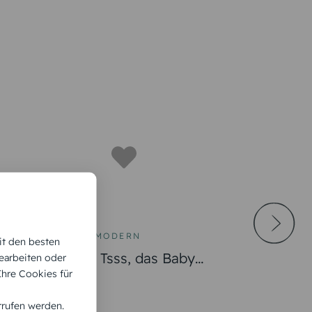
MODERN
it den besten
age
Tsss, das Baby
earbeiten oder
 Ihre Cookies für
schläft
rrufen werden.