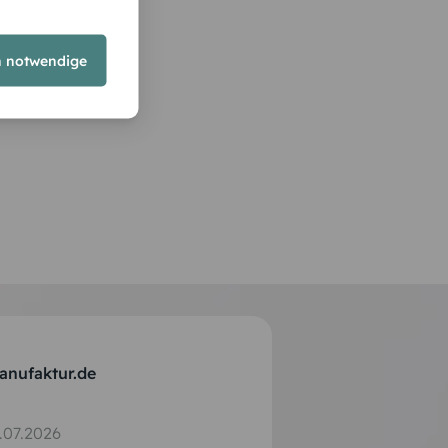
h notwendige
anufaktur.de
.07.2026
.07.2026
.07.2026
.07.2026
.06.2026
.06.2026
.05.2026
.05.2026
.04.2026
.04.2026