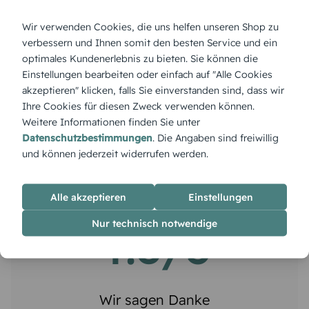
oder per E-Mail unter
Wir verwenden Cookies, die uns helfen unseren Shop zu
verbessern und Ihnen somit den besten Service und ein
service@meine-kartenmanufaktur.de
optimales Kundenerlebnis zu bieten. Sie können die
mit unserem Team in Verbindung
Einstellungen bearbeiten oder einfach auf "Alle Cookies
akzeptieren" klicken, falls Sie einverstanden sind, dass wir
Wir freuen uns auf Sie.
Ihre Cookies für diesen Zweck verwenden können.
Weitere Informationen finden Sie unter
Datenschutzbestimmungen
. Die Angaben sind freiwillig
und können jederzeit widerrufen werden.
Alle akzeptieren
Einstellungen
Nur technisch notwendige
4.8/5
Wir sagen Danke