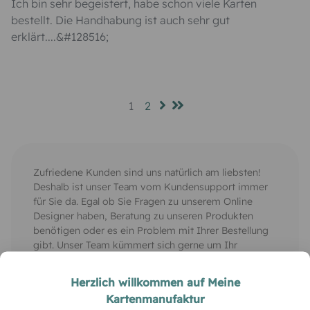
Ich bin sehr begeistert, habe schon viele Karten
bestellt. Die Handhabung ist auch sehr gut
erklärt....&#128516;
1
2
Zufriedene Kunden sind uns natürlich am liebsten!
Deshalb ist unser Team vom Kundensupport immer
für Sie da. Egal ob Sie Fragen zu unserem Online
Designer haben, Beratung zu unseren Produkten
benötigen oder es ein Problem mit Ihrer Bestellung
gibt. Unser Team kümmert sich gerne um Ihr
Anliegen.
Herzlich willkommen auf Meine
Setzen Sie sich einfach unter
Kartenmanufaktur
0911 47 71 80 65