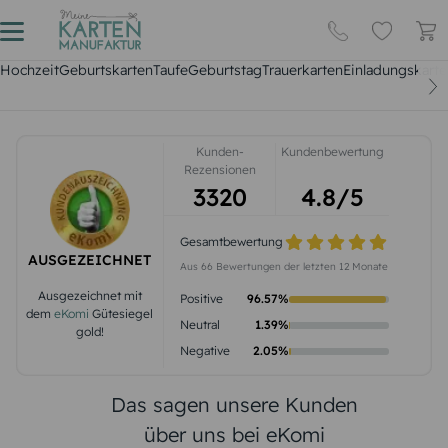
Hochzeit
Geburtskarten
Taufe
Geburtstag
Trauerkarten
Einladungskarte
Kunden-
Kundenbewertung
Rezensionen
3320
4.8
/5
Gesamtbewertung
AUSGEZEICHNET
Aus
66
Bewertungen der letzten 12 Monate
Ausgezeichnet mit
Positive
96.57
%
dem
eKomi
Gütesiegel
Neutral
1.39
%
gold
!
Negative
2.05
%
Das sagen unsere Kunden
über uns bei eKomi