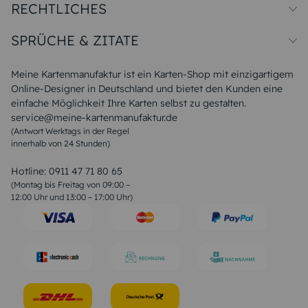
RECHTLICHES
Papiersorten
Muster/Musterset
Impressum
Unsere Produktion
SPRÜCHE & ZITATE
Widerrufsbelehrung
Magazin
Datenschutz
Sitemap
Alle Sprüche & Zitate
AGB
FAQ
Liebeskummer Sprüche
Meine Kartenmanufaktur ist ein Karten-Shop mit einzigartigem
Danke Sprüche
Online-Designer in Deutschland und bietet den Kunden eine
Sommer Sprüche
einfache Möglichkeit Ihre Karten selbst zu gestalten.
Muttertagssprüche
service@meine-kartenmanufaktur.de
Sprüche zur Hochzeit
(Antwort Werktags in der Regel
Sprüche zur Konfirmation & Kommunion
innerhalb von 24 Stunden)
Weihnachtsgedichte
Valentinstag Sprüche
Liebessprüche
Hotline:
0911 47 71 80 65
Geburtstagssprüche
(Montag bis Freitag von 09:00 –
Trauersprüche
12:00 Uhr und 13:00 – 17:00 Uhr)
Hochzeitstag Sprüche
Konfirmation Glückwünsche
Sprüche zur Geburt