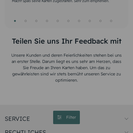
Macht Spaß seine Karten zugestalten. Sehr zum empfehlen.
meinen Erwartungen
Problemen schnelle und verständliche Antworten und Hilfen per
Handhabung ist auch sehr gut erklärt....&#128516;
bereits Erfahrung mit der Projektgestaltung. Schnelle Bearbeitung
den Kunden. Danke
Fragen Hilfe sowohl telefonisch als auch per Mail Immer wieder
und mit dem Ergebnis sehr zufrieden.!
Lieferung. Sind sehr zufrieden! &#128515;&#128513;
innerhalb kürzester Zeit. Dies war die zweite Bestellung. Ich bin
Mail. Pünktliche Lieferung. Möglichkeit der Kontaktaufnahme und
des Auftrages mit sehr gutem Ergebnis. Versand zügig.
gerne &#128522;
sehr zufrieden. Und bei Bedarf bestelle ich wieder bei Ihnen.
Reklamation ist vorteilhaft. Danke
Vielen Dank.
Teilen Sie uns Ihr Feedback mit
Unsere Kunden und deren Feierlichkeiten stehen bei uns
an erster Stelle. Darum liegt es uns sehr am Herzen, dass
Sie Freude an Ihren Karten haben. Um das zu
gewährleisten sind wir stets bemüht unseren Service zu
optimieren.
Filter
SERVICE
Preise und Versand
RECHTLICHES
Papiersorten