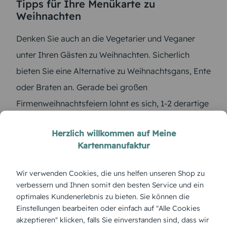
Tipps für Ihre Menükarte zu
Weihnachten
Denken Sie auch an die Vegetarier und Veganer
unter Ihren Gästen zu Weihnachten. Sicherlich
bieten Sie eine Alternative zu Weihnachtsgans, Ente
oder Braten an. Gerade bei großen
Firmenweihnachtsfeiern lohnt es sich, 1-2 derartige
Gerichte anzubieten, Ihre Gäste werden Ihnen
Herzlich willkommen auf Meine
diese Aufmerksamkeit sehr hoch anrechnen.
Kartenmanufaktur
Vermerken Sie dies in Ihrer Menükarte oder
gestalten Sie eine separate Menükarte zu
Wir verwenden Cookies, die uns helfen unseren Shop zu
Weihnachten für diesen speziellen Personenkreis.
verbessern und Ihnen somit den besten Service und ein
optimales Kundenerlebnis zu bieten. Sie können die
Einstellungen bearbeiten oder einfach auf "Alle Cookies
akzeptieren" klicken, falls Sie einverstanden sind, dass wir