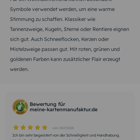
Symbole verwendet werden, um eine warme
Stimmung zu schaffen. Klassiker wie
Tannenzweige, Kugeln, Sterne oder Rentiere eignen
sich gut. Auch Schneeflocken, Kerzen oder
Mistelzweige passen gut. Mit roten, grünen und
goldenen Farben kann zusätzlicher Flair erzeugt
werden.
Bewertung für
meine-kartenmanufaktur.de
vom 23.07.2026
vom 22.07.2026
vom 17.07.2026
vom 04.07.2026
vom 26.06.2026
vom 07.06.2026
vom 10.05.2026
vom 01.05.2026
vom 23.04.2026
vom 12.04.2026
Ich bin sehr begeistert von der Schnelligkeit und Handhabung.
Schnell, zuverlässig, sehr gute Qualität, entspricht voll und ganz
Klar verständliche Anleitung bei der Kartengestaltung. Bei
Ich bin sehr begeistert, habe schon viele Karten bestellt. Die
problemloseGestaltung der Karte im Intenet. Ich habe allerdings
Wunderschöne Motive und bei Problemen eine schnelle Hilfe für
Schnelle Bearbeitung des Auftrags und ebensolche Lieferung. Bei
Erstellung der Karte war relativ einfach. Super schnelle Lieferung
Hat alles tadellos geklappt. Qualität sehr gut, sehr schnelle
Alles bestens!!! Karten und Umschläge kamen wie bestellt und