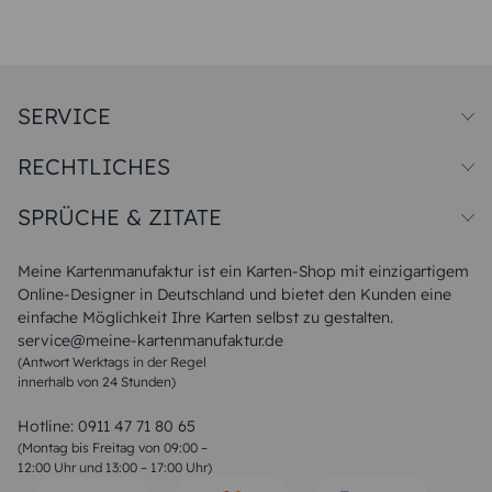
SERVICE
Preise und Versand
RECHTLICHES
Papiersorten
Muster/Musterset
Impressum
Unsere Produktion
SPRÜCHE & ZITATE
Widerrufsbelehrung
Magazin
Datenschutz
Sitemap
Alle Sprüche & Zitate
AGB
FAQ
Liebeskummer Sprüche
Meine Kartenmanufaktur ist ein Karten-Shop mit einzigartigem
Danke Sprüche
Online-Designer in Deutschland und bietet den Kunden eine
Sommer Sprüche
einfache Möglichkeit Ihre Karten selbst zu gestalten.
Muttertagssprüche
service@meine-kartenmanufaktur.de
Sprüche zur Hochzeit
(Antwort Werktags in der Regel
Sprüche zur Konfirmation & Kommunion
innerhalb von 24 Stunden)
Weihnachtsgedichte
Valentinstag Sprüche
Liebessprüche
Hotline:
0911 47 71 80 65
Geburtstagssprüche
(Montag bis Freitag von 09:00 –
Trauersprüche
12:00 Uhr und 13:00 – 17:00 Uhr)
Hochzeitstag Sprüche