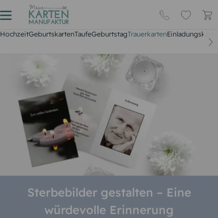
Hochzeit
Geburtskarten
Taufe
Geburtstag
Trauerkarten
Einladungskarte
Sterbebilder gestalten – Eine
würdevolle Erinnerung