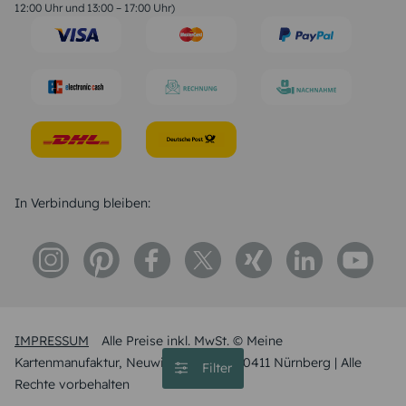
Trauersprüche
12:00 Uhr und 13:00 – 17:00 Uhr)
Hochzeitstag Sprüche
Konfirmation Glückwünsche
Sprüche zur Geburt
In Verbindung bleiben:
IMPRESSUM
Alle Preise inkl. MwSt. © Meine
Kartenmanufaktur, Neuwieder Str, 17, 90411 Nürnberg | Alle
Filter
Rechte vorbehalten