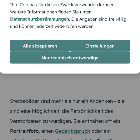
Ihre Cookies für diesen Zweck verwenden können.
Weitere Informationen finden Sie unter
Datenschutzbestimmungen
. Die Angaben sind freiwillig
und können jederzeit widerrufen werden.
Warum sind Sterbebilder eine
Alle akzeptieren
Einstellungen
wertvolle Erinnerung?
Nur technisch notwendige
Sterbebilder sind mehr als nur ein Andenken – sie
sind eine Möglichkeit, die Persönlichkeit des
Verstorbenen zu würdigen. Sie enthalten oft ein
Portraitfoto
, einen
Gedenkspruch
oder ein