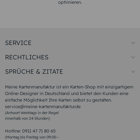
optimieren.
SERVICE
Preise und Versand
RECHTLICHES
Papiersorten
Muster/Musterset
Impressum
Unsere Produktion
SPRÜCHE & ZITATE
Widerrufsbelehrung
Magazin
Datenschutz
Sitemap
Alle Sprüche & Zitate
AGB
FAQ
Liebeskummer Sprüche
Meine Kartenmanufaktur ist ein Karten-Shop mit einzigartigem
Danke Sprüche
Online-Designer in Deutschland und bietet den Kunden eine
Sommer Sprüche
einfache Möglichkeit Ihre Karten selbst zu gestalten.
Muttertagssprüche
service@meine-kartenmanufaktur.de
Sprüche zur Hochzeit
(Antwort Werktags in der Regel
Sprüche zur Konfirmation & Kommunion
innerhalb von 24 Stunden)
Weihnachtsgedichte
Valentinstag Sprüche
Liebessprüche
Hotline:
0911 47 71 80 65
Geburtstagssprüche
(Montag bis Freitag von 09:00 –