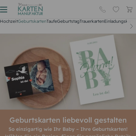
Hochzeit
Geburtskarten
Taufe
Geburtstag
Trauerkarten
Einladungskarte
Geburtskarten liebevoll gestalten
So einzigartig wie Ihr Baby – Ihre Geburtskarten!