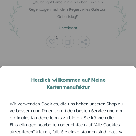
Du bringst Farbe in mein Leben – wie ein
Regenbogen nach dem Regen. Alles Gute zum
Geburtstag!
Unbekannt
1
Herzlich willkommen auf Meine
Glückwünsche zum Geburtstag für
Kartenmanufaktur
Freunde und Familie
Wir verwenden Cookies, die uns helfen unseren Shop zu
Geburtstagssprüche
sind so beliebt, weil sie eine
verbessern und Ihnen somit den besten Service und ein
schöne und
persönliche Art
sind, jemandem
zum
optimales Kundenerlebnis zu bieten. Sie können die
Einstellungen bearbeiten oder einfach auf "Alle Cookies
Geburtstag zu gratulieren
. Sie können dem
akzeptieren" klicken, falls Sie einverstanden sind, dass wir
Geburtstagskind
zeigen, wie sehr Sie an ihn