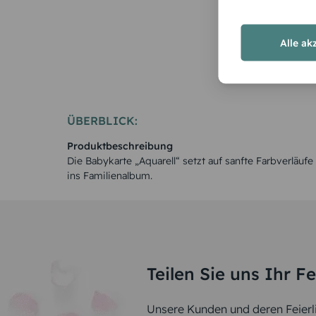
Alle ak
ÜBERBLICK:
Produktbeschreibung
Die Babykarte „Aquarell“ setzt auf sanfte Farbverläufe 
ins Familienalbum.
Teilen Sie uns Ihr F
Unsere Kunden und deren Feierli