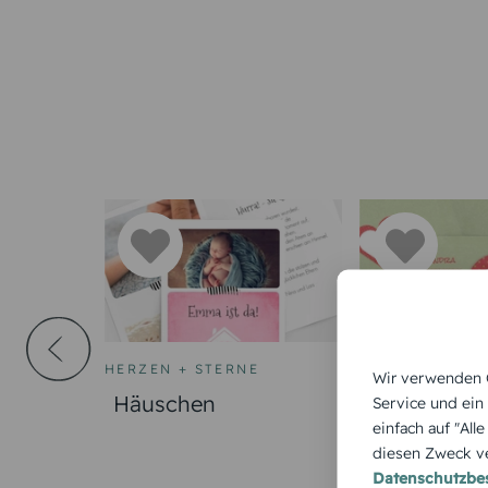
HERZEN + STERNE
HERZEN + STE
Wir verwenden C
Häuschen
Herzform
Service und ein
einfach auf "All
diesen Zweck ve
Datenschutzb