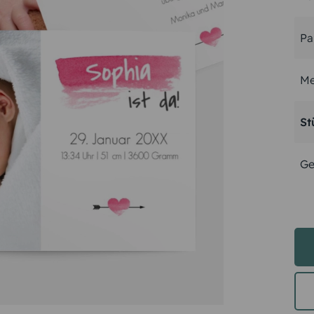
Pa
Me
St
Ge