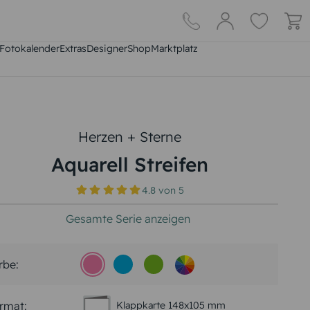
Fotokalender
Extras
DesignerShop
Marktplatz
Herzen + Sterne
Aquarell Streifen
4.8
von
5
Gesamte Serie anzeigen
rbe:
rmat:
Klappkarte 148x105 mm