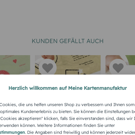
KUNDEN GEFÄLLT AUCH
Herzlich willkommen auf Meine Kartenmanufaktur
RNE
HERZEN + STERNE
HERZEN + S
ookies, die uns helfen unseren Shop zu verbessern und Ihnen som
Kreidepapier
Herzliche
 optimales Kundenerlebnis zu bieten. Sie können die Einstellungen b
e Cookies akzeptieren" klicken, falls Sie einverstanden sind, dass wir
rwenden können. Weitere Informationen finden Sie unter
estimmungen
. Die Angaben sind freiwillig und können jederzeit wide