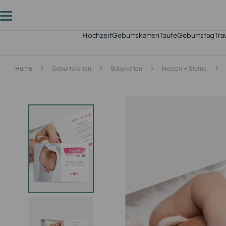
Hochzeit
Geburtskarten
Taufe
Geburtstag
Tra
Home
Geburtskarten
Babykarten
Herzen + Sterne