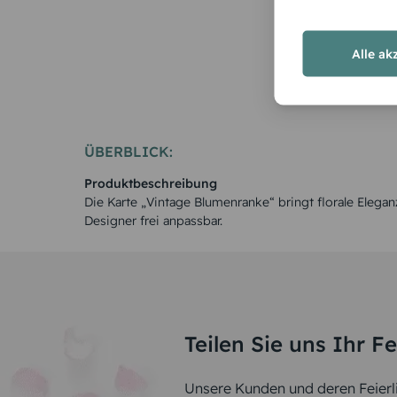
Alle ak
ÜBERBLICK:
Produktbeschreibung
Die Karte „Vintage Blumenranke“ bringt florale Eleganz
Designer frei anpassbar.
Teilen Sie uns Ihr F
Unsere Kunden und deren Feierli