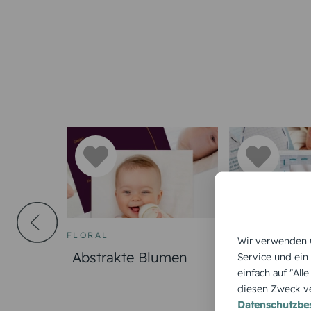
FLORAL
FLORAL
Wir verwenden C
Abstrakte Blumen
Schnipp-S
Service und ein
einfach auf "All
diesen Zweck ve
Datenschutzb