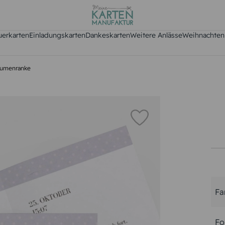
uerkarten
Einladungskarten
Dankeskarten
Weitere Anlässe
Weihnachten
lumenranke
Fa
Fo