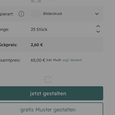
pierart:
Bilderdruck
nge:
ückpreis:
2,60 €
samtpreis:
65,00 €
Inkl. MwSt.
zzgl. Versand
Spätester Versandtermin
Dienstag,
11.8.2026
jetzt gestalten
gratis Muster gestalten