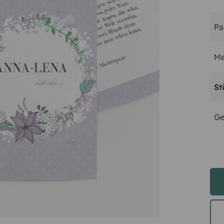
Pa
Me
St
Ge