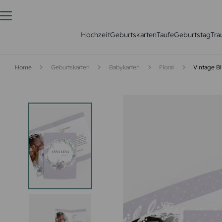
Hochzeit
Geburtskarten
Taufe
Geburtstag
Tra
Home
Geburtskarten
Babykarten
Floral
Vintage B