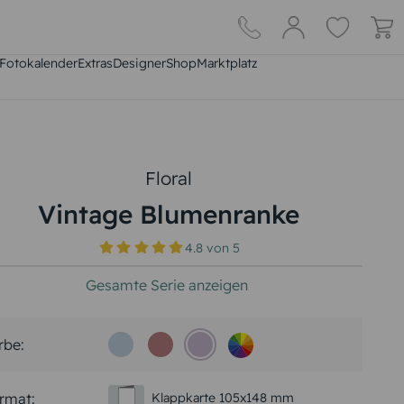
Fotokalender
Extras
DesignerShop
Marktplatz
Floral
Vintage Blumenranke
4.8
von
5
Gesamte Serie anzeigen
rbe:
rmat:
Klappkarte 105x148 mm