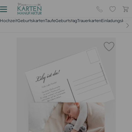
Hochzeit
Geburtskarten
Taufe
Geburtstag
Trauerkarten
Einladungskarte