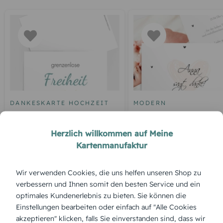
DANKESKARTE HOCHZEIT
MODERN
Blankokarte
Mein Herz
Herzlich willkommen auf Meine
Kartenmanufaktur
ÜBERBLICK:
Wir verwenden Cookies, die uns helfen unseren Shop zu
Produktbeschreibung
verbessern und Ihnen somit den besten Service und ein
„Weißer Zweig“ verbindet Schlichtheit mit liebevollen Details
optimales Kundenerlebnis zu bieten. Sie können die
– edel, klar und im Designer anpassbar.
Einstellungen bearbeiten oder einfach auf "Alle Cookies
akzeptieren" klicken, falls Sie einverstanden sind, dass wir