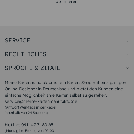
optimieren.
SERVICE
Preise und Versand
RECHTLICHES
Papiersorten
Muster/Musterset
Impressum
Unsere Produktion
SPRÜCHE & ZITATE
Widerrufsbelehrung
Magazin
Datenschutz
Sitemap
Alle Sprüche & Zitate
AGB
FAQ
Liebeskummer Sprüche
Meine Kartenmanufaktur ist ein Karten-Shop mit einzigartigem
Danke Sprüche
Online-Designer in Deutschland und bietet den Kunden eine
Sommer Sprüche
einfache Möglichkeit Ihre Karten selbst zu gestalten.
Muttertagssprüche
service@meine-kartenmanufaktur.de
Sprüche zur Hochzeit
(Antwort Werktags in der Regel
Sprüche zur Konfirmation & Kommunion
innerhalb von 24 Stunden)
Weihnachtsgedichte
Valentinstag Sprüche
Liebessprüche
Hotline:
0911 47 71 80 65
Geburtstagssprüche
(Montag bis Freitag von 09:00 –