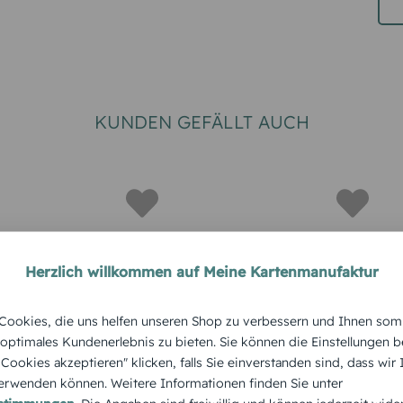
KUNDEN GEFÄLLT AUCH
Herzlich willkommen auf Meine Kartenmanufaktur
 KOMMUNION
DANKESKARTE KOMMUNION
DANKESKAR
ookies, die uns helfen unseren Shop zu verbessern und Ihnen som
e
Dankeskarte
Dankeska
 optimales Kundenerlebnis zu bieten. Sie können die Einstellungen b
Florales
Kommunion Pigeon
Kommuni
e Cookies akzeptieren" klicken, falls Sie einverstanden sind, dass wir
rwenden können. Weitere Informationen finden Sie unter