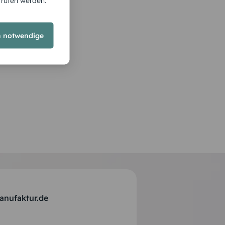
rrufen werden.
h notwendige
anufaktur.de