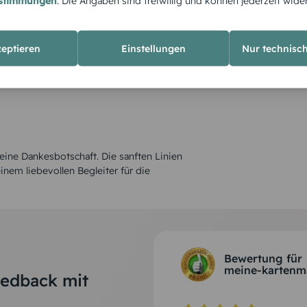
estimmungen
. Die Angaben sind freiwillig und können jederzeit wide
zeptieren
Einstellungen
Nur technisc
eine Dankesbotschaft. Die sanften Linien
nem liebevollen Begleiter für die
Bewertung für
meine-kartenm
eedback mit