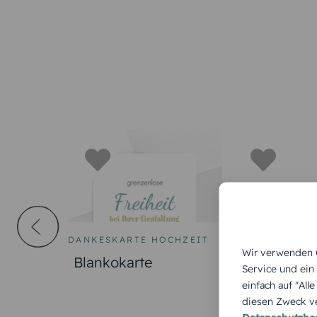
DANKESKARTE HOCHZEIT
DANKESKARTE
Wir verwenden C
Blankokarte
Dankeskart
Service und ein
Kommunion 
einfach auf "All
diesen Zweck ve
Kreuz