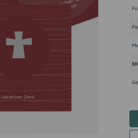
Fo
Pa
Me
St
Ge