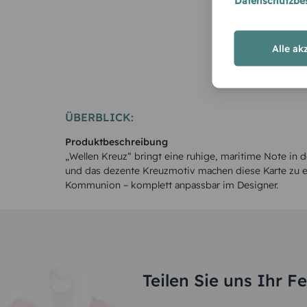
Datenschutzb
Alle ak
ÜBERBLICK:
Produktbeschreibung
„Wellen Kreuz“ bringt eine ruhige, maritime Note in d
und das dezente Kreuzmotiv machen diese Karte zu ei
Kommunion – komplett anpassbar im Designer.
Teilen Sie uns Ihr F