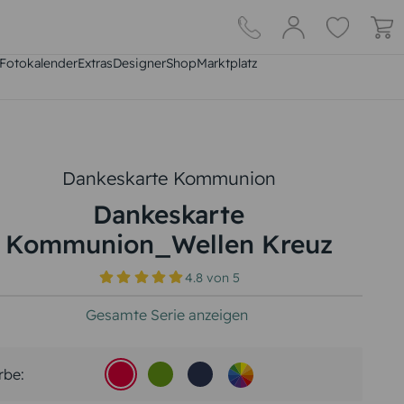
Fotokalender
Extras
DesignerShop
Marktplatz
Dankeskarte Kommunion
Dankeskarte
Kommunion_Wellen Kreuz
4.8
von
5
Gesamte Serie anzeigen
rbe: