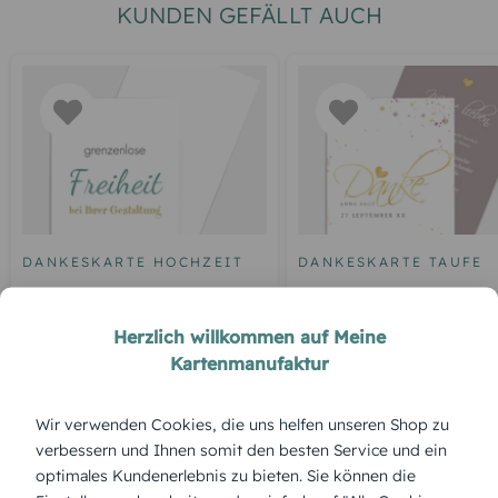
KUNDEN GEFÄLLT AUCH
DANKESKARTE HOCHZEIT
DANKESKARTE TAUFE
Blankokarte
Tauffest
Herzlich willkommen auf Meine
Kartenmanufaktur
ÜBERBLICK:
Wir verwenden Cookies, die uns helfen unseren Shop zu
Produktbeschreibung
verbessern und Ihnen somit den besten Service und ein
Dezent und edel wirkt die „Silberimprägnierung“, die durch
optimales Kundenerlebnis zu bieten. Sie können die
ihren Glanz festliche Akzente setzt. Passe sie im Designer mit