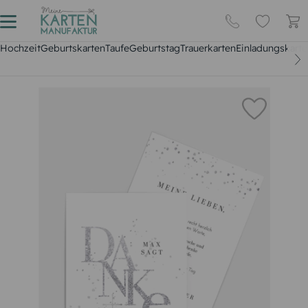
Hochzeit
Geburtskarten
Taufe
Geburtstag
Trauerkarten
Einladungskarte