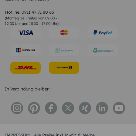
Valentinstag Sprüche
Liebessprüche
Hotline:
0911 47 71 80 65
Geburtstagssprüche
(Montag bis Freitag von 09:00 –
Trauersprüche
12:00 Uhr und 13:00 – 17:00 Uhr)
Hochzeitstag Sprüche
Konfirmation Glückwünsche
Sprüche zur Geburt
In Verbindung bleiben:
IMPRESSUM
Alle Preise inkl. MwSt. © Meine