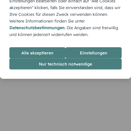
Einstellungen bearbeiten oder einfach auf "Alle Cookies
eigenen Bildern, Texten und Farbtönen so an, dass sie deine
akzeptieren" klicken, falls Sie einverstanden sind, dass wir
persönliche Geschichte erzählt.
Ihre Cookies für diesen Zweck verwenden können.
Weitere Informationen finden Sie unter
Datenschutzbestimmungen
. Die Angaben sind freiwillig
und können jederzeit widerrufen werden.
Alle akzeptieren
Einstellungen
Nur technisch notwendige