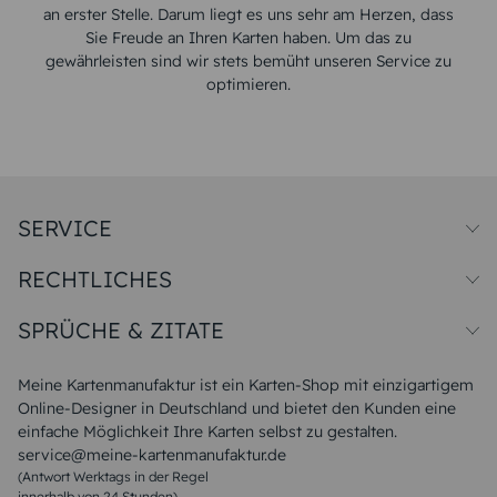
an erster Stelle. Darum liegt es uns sehr am Herzen, dass
Sie Freude an Ihren Karten haben. Um das zu
gewährleisten sind wir stets bemüht unseren Service zu
optimieren.
SERVICE
Preise und Versand
RECHTLICHES
Papiersorten
Muster/Musterset
Impressum
Unsere Produktion
SPRÜCHE & ZITATE
Widerrufsbelehrung
Magazin
Datenschutz
Sitemap
Alle Sprüche & Zitate
AGB
FAQ
Liebeskummer Sprüche
Meine Kartenmanufaktur ist ein Karten-Shop mit einzigartigem
Danke Sprüche
Online-Designer in Deutschland und bietet den Kunden eine
Sommer Sprüche
einfache Möglichkeit Ihre Karten selbst zu gestalten.
Muttertagssprüche
service@meine-kartenmanufaktur.de
Sprüche zur Hochzeit
(Antwort Werktags in der Regel
Sprüche zur Konfirmation & Kommunion
innerhalb von 24 Stunden)
Weihnachtsgedichte