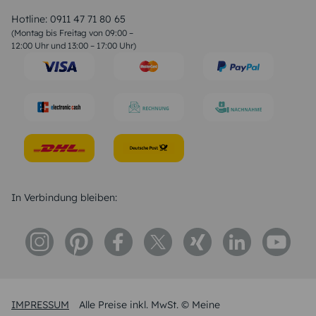
Valentinstag Sprüche
Liebessprüche
Hotline:
0911 47 71 80 65
Geburtstagssprüche
(Montag bis Freitag von 09:00 –
Trauersprüche
12:00 Uhr und 13:00 – 17:00 Uhr)
Hochzeitstag Sprüche
Konfirmation Glückwünsche
Sprüche zur Geburt
In Verbindung bleiben:
IMPRESSUM
Alle Preise inkl. MwSt. © Meine