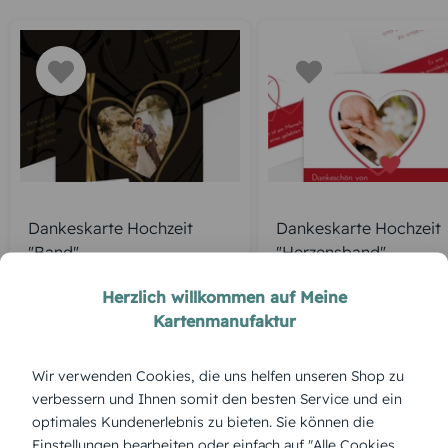
Dankeskarte Hochzeit
Dankeskarte Hochzeit
"Band"
"Herzensband"
Herzlich willkommen auf Meine
Kartenmanufaktur
ÜBERBLICK:
Wir verwenden Cookies, die uns helfen unseren Shop zu
Produktbeschreibung
verbessern und Ihnen somit den besten Service und ein
„München“ kombiniert modernes Design mit bayerischem
optimales Kundenerlebnis zu bieten. Sie können die
Herz – perfekt für Paare, die urbane Eleganz mit Tradition
verbinden. Die Dankeskarte ist vielseitig individualisierbar
Einstellungen bearbeiten oder einfach auf "Alle Cookies