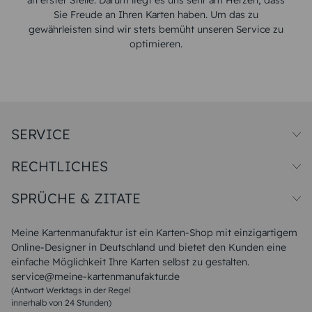
an erster Stelle. Darum liegt es uns sehr am Herzen, dass
Sie Freude an Ihren Karten haben. Um das zu
gewährleisten sind wir stets bemüht unseren Service zu
optimieren.
SERVICE
Preise und Versand
RECHTLICHES
Papiersorten
Muster/Musterset
Impressum
Unsere Produktion
SPRÜCHE & ZITATE
Widerrufsbelehrung
Magazin
Datenschutz
Sitemap
Alle Sprüche & Zitate
AGB
FAQ
Liebeskummer Sprüche
Meine Kartenmanufaktur ist ein Karten-Shop mit einzigartigem
Danke Sprüche
Online-Designer in Deutschland und bietet den Kunden eine
Sommer Sprüche
einfache Möglichkeit Ihre Karten selbst zu gestalten.
Muttertagssprüche
service@meine-kartenmanufaktur.de
Sprüche zur Hochzeit
(Antwort Werktags in der Regel
Sprüche zur Konfirmation & Kommunion
innerhalb von 24 Stunden)
Weihnachtsgedichte