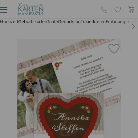
Hochzeit
Geburtskarten
Taufe
Geburtstag
Trauerkarten
Einladungskarte