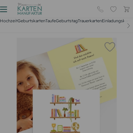
Hochzeit
Geburtskarten
Taufe
Geburtstag
Trauerkarten
Einladungskarte