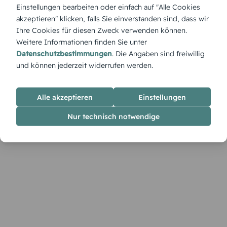
Das 'Bücherregal' lädt mit liebevollen Details zum großen Tag
Einstellungen bearbeiten oder einfach auf "Alle Cookies
ein – ideal für kleine Bücherfreunde, die ihren Schulstart
akzeptieren" klicken, falls Sie einverstanden sind, dass wir
feierlich ankündigen möchten.
Ihre Cookies für diesen Zweck verwenden können.
Weitere Informationen finden Sie unter
Datenschutzbestimmungen
. Die Angaben sind freiwillig
und können jederzeit widerrufen werden.
Alle akzeptieren
Einstellungen
Nur technisch notwendige