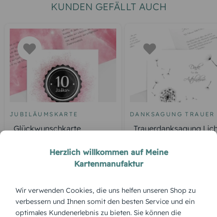
KUNDEN GEFÄLLT AUCH
JUBILÄUMSKARTE
DANKSAGUNG TRAUER
Glückwunschkarte
Trauerdanksagung Lich
Jubiläum Galaxie
Leben Pusteblume
Herzlich willkommen auf Meine
Kartenmanufaktur
Wir verwenden Cookies, die uns helfen unseren Shop zu
ÜBERBLICK:
verbessern und Ihnen somit den besten Service und ein
Produktbeschreibung
optimales Kundenerlebnis zu bieten. Sie können die