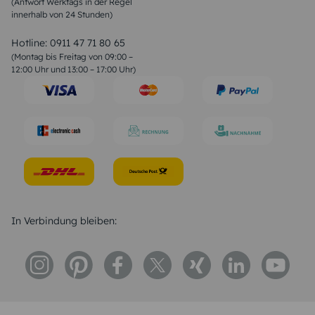
(Antwort Werktags in der Regel
Sprüche zur Konfirmation & Kommunion
innerhalb von 24 Stunden)
Weihnachtsgedichte
Valentinstag Sprüche
Liebessprüche
Hotline:
0911 47 71 80 65
Geburtstagssprüche
(Montag bis Freitag von 09:00 –
Trauersprüche
12:00 Uhr und 13:00 – 17:00 Uhr)
Hochzeitstag Sprüche
Konfirmation Glückwünsche
Sprüche zur Geburt
In Verbindung bleiben: