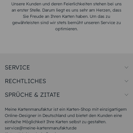
Unsere Kunden und deren Feierlichkeiten stehen bei uns
an erster Stelle. Darum liegt es uns sehr am Herzen, dass
Sie Freude an Ihren Karten haben. Um das zu
gewährleisten sind wir stets bemüht unseren Service zu
optimieren.
SERVICE
Preise und Versand
RECHTLICHES
Papiersorten
Muster/Musterset
Impressum
Unsere Produktion
SPRÜCHE & ZITATE
Widerrufsbelehrung
Magazin
Datenschutz
Sitemap
Alle Sprüche & Zitate
AGB
FAQ
Liebeskummer Sprüche
Meine Kartenmanufaktur ist ein Karten-Shop mit einzigartigem
Danke Sprüche
Online-Designer in Deutschland und bietet den Kunden eine
Sommer Sprüche
einfache Möglichkeit Ihre Karten selbst zu gestalten.
Muttertagssprüche
service@meine-kartenmanufaktur.de
Sprüche zur Hochzeit