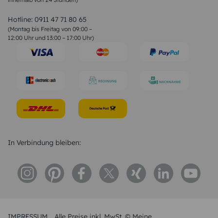
Valentinstag Sprüche
Liebessprüche
Hotline:
0911 47 71 80 65
Geburtstagssprüche
(Montag bis Freitag von 09:00 –
Trauersprüche
12:00 Uhr und 13:00 – 17:00 Uhr)
Hochzeitstag Sprüche
Konfirmation Glückwünsche
Sprüche zur Geburt
In Verbindung bleiben:
IMPRESSUM
Alle Preise inkl. MwSt. © Meine