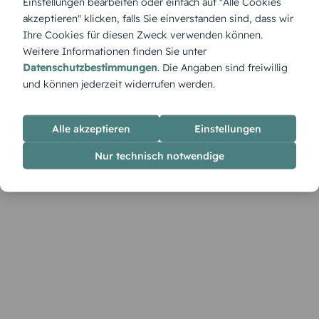
Einstellungen bearbeiten oder einfach auf "Alle Cookies
Die Einladung „Welle 30“ feiert das neue Jahrzehnt mit
akzeptieren" klicken, falls Sie einverstanden sind, dass wir
Design und Leichtigkeit – ein echter Hingucker.
Ihre Cookies für diesen Zweck verwenden können.
Weitere Informationen finden Sie unter
Datenschutzbestimmungen
. Die Angaben sind freiwillig
und können jederzeit widerrufen werden.
Alle akzeptieren
Einstellungen
Nur technisch notwendige