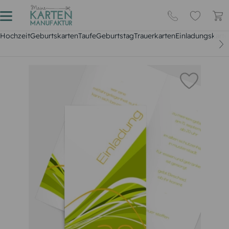
Hochzeit
Geburtskarten
Taufe
Geburtstag
Trauerkarten
Einladungskarte