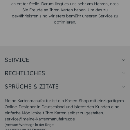
an erster Stelle. Darum liegt es uns sehr am Herzen, dass
Sie Freude an Ihren Karten haben. Um das zu
gewährleisten sind wir stets bemüht unseren Service zu
optimieren.
SERVICE
Preise und Versand
RECHTLICHES
Papiersorten
Muster/Musterset
Impressum
Unsere Produktion
SPRÜCHE & ZITATE
Widerrufsbelehrung
Magazin
Datenschutz
Sitemap
Alle Sprüche & Zitate
AGB
FAQ
Liebeskummer Sprüche
Meine Kartenmanufaktur ist ein Karten-Shop mit einzigartigem
Danke Sprüche
Online-Designer in Deutschland und bietet den Kunden eine
Sommer Sprüche
einfache Möglichkeit Ihre Karten selbst zu gestalten.
Muttertagssprüche
service@meine-kartenmanufaktur.de
Sprüche zur Hochzeit
(Antwort Werktags in der Regel
Sprüche zur Konfirmation & Kommunion
innerhalb von 24 Stunden)
Weihnachtsgedichte