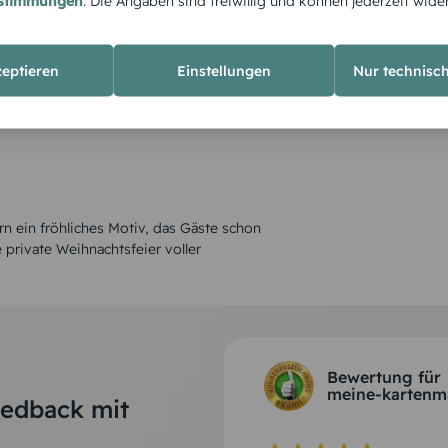
estimmungen
. Die Angaben sind freiwillig und können jederzeit wide
zeptieren
Einstellungen
Nur technisc
ern ein fröhliches Motiv, das Gäste schon
 private Weihnachtsfeier voller
Bewertung für
meine-kartenm
eedback mit