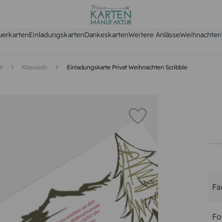
uerkarten
Einladungskarten
Dankeskarten
Weitere Anlässe
Weihnachten
at
Klassisch
Einladungskarte Privat Weihnachten Scribble
Fa
Fo