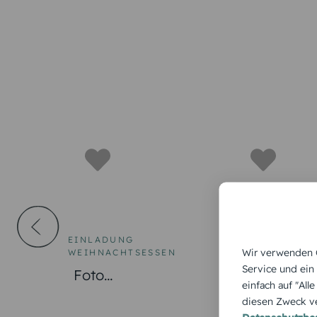
EINLADUNG
EINLADUNG
Wir verwenden C
WEIHNACHTSESSEN
WEIHNACHTSE
Service und ein
Foto
Einladung
einfach auf "All
Weihnachtseinladun
Weihnachte
diesen Zweck ve