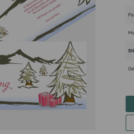
Pa
Me
St
Ge