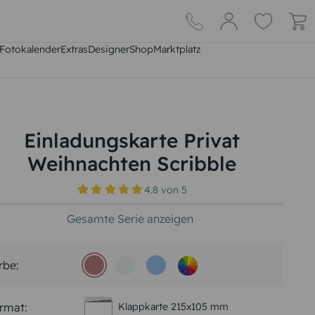
Fotokalender
Extras
DesignerShop
Marktplatz
Einladungskarte Privat
Weihnachten Scribble
4.8
von
5
Gesamte Serie anzeigen
rbe:
rmat:
Klappkarte 215x105 mm