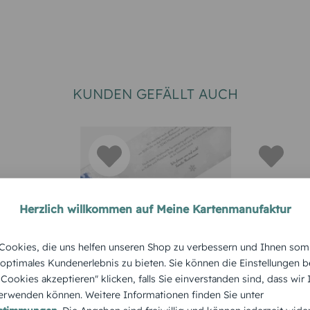
KUNDEN GEFÄLLT AUCH
Herzlich willkommen auf Meine Kartenmanufaktur
ookies, die uns helfen unseren Shop zu verbessern und Ihnen som
SSEN
Foto
Weihnach
 optimales Kundenerlebnis zu bieten. Sie können die Einstellungen b
Weihnachtseinladun
Einladun
e Cookies akzeptieren" klicken, falls Sie einverstanden sind, dass wir
n Privat
g Reif
privat Ho
rwenden können. Weitere Informationen finden Sie unter