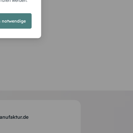
rrufen werden.
h notwendige
anufaktur.de