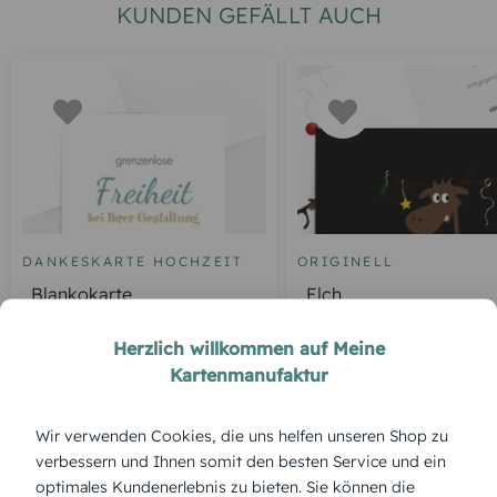
KUNDEN GEFÄLLT AUCH
DANKESKARTE HOCHZEIT
ORIGINELL
Blankokarte
Elch
Herzlich willkommen auf Meine
Kartenmanufaktur
ÜBERBLICK:
Wir verwenden Cookies, die uns helfen unseren Shop zu
Produktbeschreibung
Der Weihnachtsbaum Zweig erstrahlt in sattem Grün, zart von
verbessern und Ihnen somit den besten Service und ein
Schnee bedeckt, und erinnert an den Duft frischer
optimales Kundenerlebnis zu bieten. Sie können die