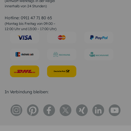
(Antwort Werktags in der Regel
Sprüche zur Konfirmation & Kommunion
innerhalb von 24 Stunden)
Weihnachtsgedichte
Valentinstag Sprüche
Liebessprüche
Hotline:
0911 47 71 80 65
Geburtstagssprüche
(Montag bis Freitag von 09:00 –
Trauersprüche
12:00 Uhr und 13:00 – 17:00 Uhr)
Hochzeitstag Sprüche
Konfirmation Glückwünsche
Sprüche zur Geburt
In Verbindung bleiben: