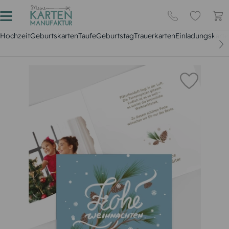
Hochzeit
Geburtskarten
Taufe
Geburtstag
Trauerkarten
Einladungskarte