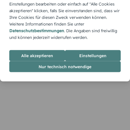
Tannennadeln. Dieses Motiv bringt die Magie eines festlich
Einstellungen bearbeiten oder einfach auf "Alle Cookies
geschmückten Zuhauses direkt in die Hände der Empfänger
akzeptieren" klicken, falls Sie einverstanden sind, dass wir
und lädt zu besinnlichen Momenten ein.
Ihre Cookies für diesen Zweck verwenden können.
Weitere Informationen finden Sie unter
Datenschutzbestimmungen
. Die Angaben sind freiwillig
und können jederzeit widerrufen werden.
Alle akzeptieren
Einstellungen
Nur technisch notwendige