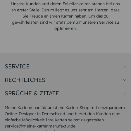
Unsere Kunden und deren Feierlichkeiten stehen bei uns
an erster Stelle. Darum liegt es uns sehr am Herzen, dass
Sie Freude an Ihren Karten haben. Um das zu
gewährleisten sind wir stets bemüht unseren Service zu
optimieren.
SERVICE
Preise und Versand
RECHTLICHES
Papiersorten
Muster/Musterset
Impressum
Unsere Produktion
SPRÜCHE & ZITATE
Widerrufsbelehrung
Magazin
Datenschutz
Sitemap
Alle Sprüche & Zitate
AGB
FAQ
Liebeskummer Sprüche
Meine Kartenmanufaktur ist ein Karten-Shop mit einzigartigem
Danke Sprüche
Online-Designer in Deutschland und bietet den Kunden eine
Sommer Sprüche
einfache Möglichkeit Ihre Karten selbst zu gestalten.
Muttertagssprüche
service@meine-kartenmanufaktur.de
Sprüche zur Hochzeit