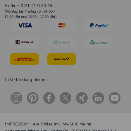
Liebessprüche
Hotline:
0911 47 71 80 65
Geburtstagssprüche
(Montag bis Freitag von 09:00 –
Trauersprüche
12:00 Uhr und 13:00 – 17:00 Uhr)
Hochzeitstag Sprüche
Konfirmation Glückwünsche
Sprüche zur Geburt
In Verbindung bleiben:
IMPRESSUM
Alle Preise inkl. MwSt. © Meine