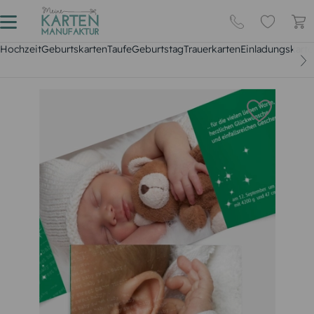
Hochzeit
Geburtskarten
Taufe
Geburtstag
Trauerkarten
Einladungskarte