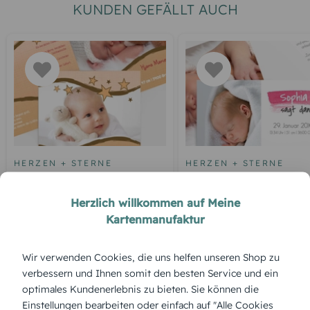
KUNDEN GEFÄLLT AUCH
HERZEN + STERNE
HERZEN + STERNE
Sternenwelle
Aquarell Streifen
Herzlich willkommen auf Meine
Kartenmanufaktur
ÜBERBLICK:
Wir verwenden Cookies, die uns helfen unseren Shop zu
Produktbeschreibung
verbessern und Ihnen somit den besten Service und ein
Die Dankeskarte zur Geburt „Star“ bringt moderne
optimales Kundenerlebnis zu bieten. Sie können die
Leichtigkeit und ein Hauch Glamour aufs Papier – für ein
Einstellungen bearbeiten oder einfach auf "Alle Cookies