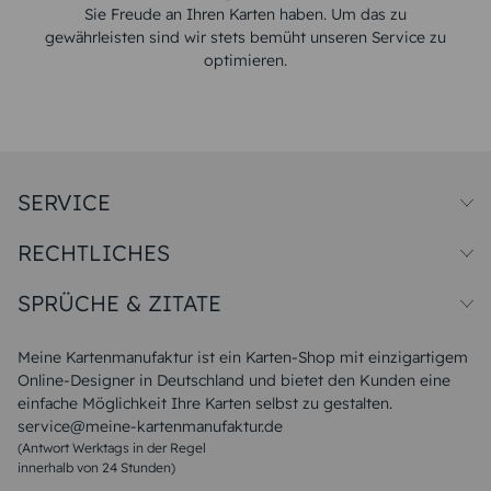
Sie Freude an Ihren Karten haben. Um das zu
gewährleisten sind wir stets bemüht unseren Service zu
optimieren.
SERVICE
Preise und Versand
RECHTLICHES
Papiersorten
Muster/Musterset
Impressum
Unsere Produktion
SPRÜCHE & ZITATE
Widerrufsbelehrung
Magazin
Datenschutz
Sitemap
Alle Sprüche & Zitate
AGB
FAQ
Liebeskummer Sprüche
Meine Kartenmanufaktur ist ein Karten-Shop mit einzigartigem
Danke Sprüche
Online-Designer in Deutschland und bietet den Kunden eine
Sommer Sprüche
einfache Möglichkeit Ihre Karten selbst zu gestalten.
Muttertagssprüche
service@meine-kartenmanufaktur.de
Sprüche zur Hochzeit
(Antwort Werktags in der Regel
Sprüche zur Konfirmation & Kommunion
innerhalb von 24 Stunden)
Weihnachtsgedichte
Valentinstag Sprüche