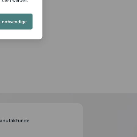
Geldschein 90
rrufen werden.
h notwendige
anufaktur.de