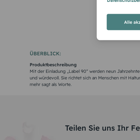
90 Foto
Datenschutzb
Alle ak
ÜBERBLICK:
Produktbeschreibung
Mit der Einladung „Label 90“ werden neun Jahrzehnte a
und würdevoll. Sie richtet sich an Menschen mit Halt
mehr sagt als Worte.
Teilen Sie uns Ihr F