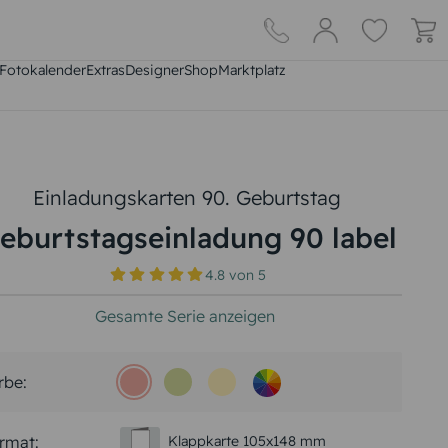
Fotokalender
Extras
DesignerShop
Marktplatz
Einladungskarten 90. Geburtstag
eburtstagseinladung 90 label
4.8
von
5
Gesamte Serie anzeigen
rbe:
rmat:
Klappkarte 105x148 mm