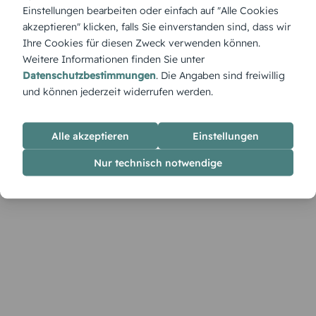
charmante, verspielte Danksagung für alle, die mit einem
Einstellungen bearbeiten oder einfach auf "Alle Cookies
Augenzwinkern und viel Herz Danke sagen möchten.
akzeptieren" klicken, falls Sie einverstanden sind, dass wir
Natürlich komplett individualisierbar.
Ihre Cookies für diesen Zweck verwenden können.
Weitere Informationen finden Sie unter
Datenschutzbestimmungen
. Die Angaben sind freiwillig
und können jederzeit widerrufen werden.
Alle akzeptieren
Einstellungen
Nur technisch notwendige