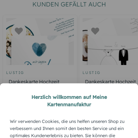
KUNDEN GEFÄLLT AUCH
LUSTIG
LUSTIG
Dankeskarte Hochzeit
Dankeskarte Hochzeit
"Fingerprint"
"Dress and Suit"
Herzlich willkommen auf Meine
Kartenmanufaktur
ÜBERBLICK:
Wir verwenden Cookies, die uns helfen unseren Shop zu
Produktbeschreibung
verbessern und Ihnen somit den besten Service und ein
Zwei kleine Vögel, ein großes Gefühl – „Vogelpaar“ ist eine
optimales Kundenerlebnis zu bieten. Sie können die