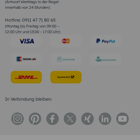
(Antwort Werktags in der Regel
Sprüche zur Konfirmation & Kommunion
innerhalb von 24 Stunden)
Weihnachtsgedichte
Valentinstag Sprüche
Liebessprüche
Hotline:
0911 47 71 80 65
Geburtstagssprüche
(Montag bis Freitag von 09:00 –
Trauersprüche
12:00 Uhr und 13:00 – 17:00 Uhr)
Hochzeitstag Sprüche
Konfirmation Glückwünsche
Sprüche zur Geburt
In Verbindung bleiben: