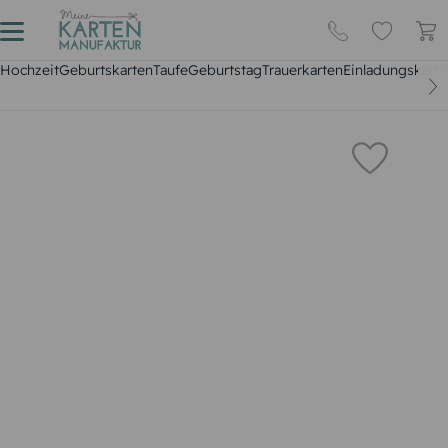
Hochzeit
Geburtskarten
Taufe
Geburtstag
Trauerkarten
Einladungskarte