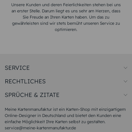
Unsere Kunden und deren Feierlichkeiten stehen bei uns
an erster Stelle. Darum liegt es uns sehr am Herzen, dass
Sie Freude an Ihren Karten haben. Um das zu
gewährleisten sind wir stets bemüht unseren Service zu
optimieren.
SERVICE
Preise und Versand
RECHTLICHES
Papiersorten
Muster/Musterset
Impressum
Unsere Produktion
SPRÜCHE & ZITATE
Widerrufsbelehrung
Magazin
Datenschutz
Sitemap
Alle Sprüche & Zitate
AGB
FAQ
Liebeskummer Sprüche
Meine Kartenmanufaktur ist ein Karten-Shop mit einzigartigem
Danke Sprüche
Online-Designer in Deutschland und bietet den Kunden eine
Sommer Sprüche
einfache Möglichkeit Ihre Karten selbst zu gestalten.
Muttertagssprüche
service@meine-kartenmanufaktur.de
Sprüche zur Hochzeit