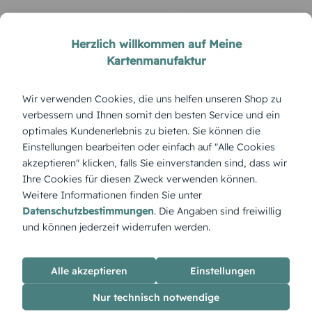
Herzlich willkommen auf Meine
Kartenmanufaktur
Wir verwenden Cookies, die uns helfen unseren Shop zu
verbessern und Ihnen somit den besten Service und ein
optimales Kundenerlebnis zu bieten. Sie können die
Einstellungen bearbeiten oder einfach auf "Alle Cookies
Menükarte zur Hochzeit
Hochzeitsmenükarte
akzeptieren" klicken, falls Sie einverstanden sind, dass wir
Fliegen
Regenbogenliebe
Ihre Cookies für diesen Zweck verwenden können.
Weitere Informationen finden Sie unter
Datenschutzbestimmungen
. Die Angaben sind freiwillig
und können jederzeit widerrufen werden.
ÜBERBLICK:
Produktbeschreibung
Alle akzeptieren
Einstellungen
Die Menükarte zeigt ein stilvolles Vogelpaar mit Zylinder –
ein verspielter Blickfang für romantische Feiern, die das
Nur technisch notwendige
gewisse Etwas suchen. Persönlich anpassbar, mit ganz viel