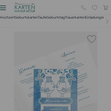
Hochzeit
Geburtskarten
Taufe
Geburtstag
Trauerkarten
Einladungskarte