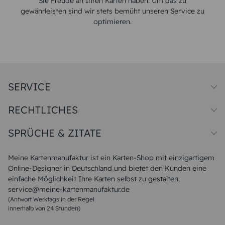
Sie Freude an Ihren Karten haben. Um das zu
gewährleisten sind wir stets bemüht unseren Service zu
optimieren.
SERVICE
Preise und Versand
RECHTLICHES
Papiersorten
Muster/Musterset
Impressum
Unsere Produktion
SPRÜCHE & ZITATE
Widerrufsbelehrung
Magazin
Datenschutz
Sitemap
Alle Sprüche & Zitate
AGB
FAQ
Liebeskummer Sprüche
Meine Kartenmanufaktur ist ein Karten-Shop mit einzigartigem
Danke Sprüche
Online-Designer in Deutschland und bietet den Kunden eine
Sommer Sprüche
einfache Möglichkeit Ihre Karten selbst zu gestalten.
Muttertagssprüche
service@meine-kartenmanufaktur.de
Sprüche zur Hochzeit
(Antwort Werktags in der Regel
Sprüche zur Konfirmation & Kommunion
innerhalb von 24 Stunden)
Weihnachtsgedichte
Valentinstag Sprüche