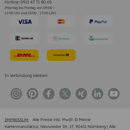
Liebessprüche
Hotline:
0911 47 71 80 65
Geburtstagssprüche
(Montag bis Freitag von 09:00 –
Trauersprüche
12:00 Uhr und 13:00 – 17:00 Uhr)
Hochzeitstag Sprüche
Konfirmation Glückwünsche
Sprüche zur Geburt
In Verbindung bleiben:
IMPRESSUM
Alle Preise inkl. MwSt. © Meine
Kartenmanufaktur, Neuwieder Str, 17, 90411 Nürnberg | Alle