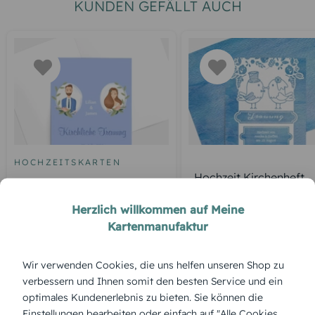
KUNDEN GEFÄLLT AUCH
HOCHZEITSKARTEN
Hochzeit Kirchenheft
Kirchenheft Traumpaar
Umschlag Vogelpaar
Herzlich willkommen auf Meine
Kartenmanufaktur
ÜBERBLICK:
Wir verwenden Cookies, die uns helfen unseren Shop zu
verbessern und Ihnen somit den besten Service und ein
Produktbeschreibung
optimales Kundenerlebnis zu bieten. Sie können die
Mit dem Design „Pärchen“ wird Nähe spürbar – schlicht,
ehrlich und liebevoll gestaltet, passend für jede emotionale
Einstellungen bearbeiten oder einfach auf "Alle Cookies