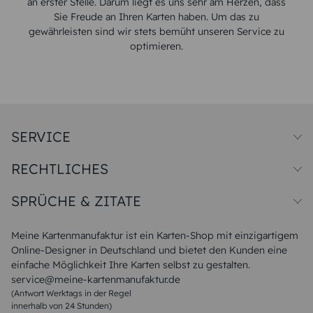
an erster Stelle. Darum liegt es uns sehr am Herzen, dass
Sie Freude an Ihren Karten haben. Um das zu
gewährleisten sind wir stets bemüht unseren Service zu
optimieren.
SERVICE
Preise und Versand
RECHTLICHES
Papiersorten
Muster/Musterset
Impressum
Unsere Produktion
SPRÜCHE & ZITATE
Widerrufsbelehrung
Magazin
Datenschutz
Sitemap
Alle Sprüche & Zitate
AGB
FAQ
Liebeskummer Sprüche
Meine Kartenmanufaktur ist ein Karten-Shop mit einzigartigem
Danke Sprüche
Online-Designer in Deutschland und bietet den Kunden eine
Sommer Sprüche
einfache Möglichkeit Ihre Karten selbst zu gestalten.
Muttertagssprüche
service@meine-kartenmanufaktur.de
Sprüche zur Hochzeit
(Antwort Werktags in der Regel
Sprüche zur Konfirmation & Kommunion
innerhalb von 24 Stunden)
Weihnachtsgedichte