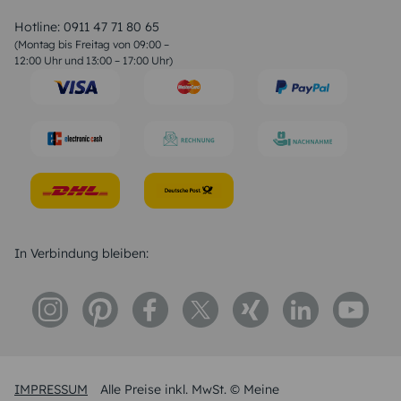
Valentinstag Sprüche
Liebessprüche
Hotline:
0911 47 71 80 65
Geburtstagssprüche
(Montag bis Freitag von 09:00 –
Trauersprüche
12:00 Uhr und 13:00 – 17:00 Uhr)
Hochzeitstag Sprüche
Konfirmation Glückwünsche
Sprüche zur Geburt
In Verbindung bleiben:
IMPRESSUM
Alle Preise inkl. MwSt. © Meine