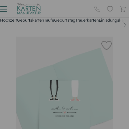
Hochzeit
Geburtskarten
Taufe
Geburtstag
Trauerkarten
Einladungskarte