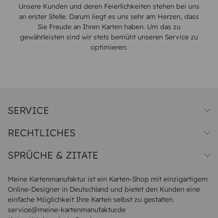
Unsere Kunden und deren Feierlichkeiten stehen bei uns
an erster Stelle. Darum liegt es uns sehr am Herzen, dass
Sie Freude an Ihren Karten haben. Um das zu
gewährleisten sind wir stets bemüht unseren Service zu
optimieren.
SERVICE
Preise und Versand
RECHTLICHES
Papiersorten
Muster/Musterset
Impressum
Unsere Produktion
SPRÜCHE & ZITATE
Widerrufsbelehrung
Magazin
Datenschutz
Sitemap
Alle Sprüche & Zitate
AGB
FAQ
Liebeskummer Sprüche
Meine Kartenmanufaktur ist ein Karten-Shop mit einzigartigem
Danke Sprüche
Online-Designer in Deutschland und bietet den Kunden eine
Sommer Sprüche
einfache Möglichkeit Ihre Karten selbst zu gestalten.
Muttertagssprüche
service@meine-kartenmanufaktur.de
Sprüche zur Hochzeit