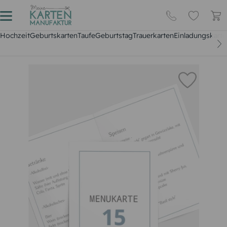
Hochzeit
Geburtskarten
Taufe
Geburtstag
Trauerkarten
Einladungskarte