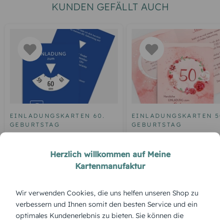
KUNDEN GEFÄLLT AUCH
EINLADUNGSKARTEN 60.
EINLADUNGSKARTEN 5
GEBURTSTAG
GEBURTSTAG
Geburtstagseinladung
Einladung zum 50.
Parkuhr 60
Geburtstag Aquarell R
Herzlich willkommen auf Meine
Kartenmanufaktur
Wir verwenden Cookies, die uns helfen unseren Shop zu
ÜBERBLICK:
verbessern und Ihnen somit den besten Service und ein
Produktbeschreibung
optimales Kundenerlebnis zu bieten. Sie können die