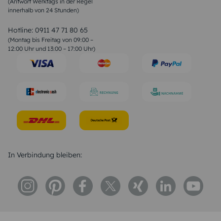
(Antwort Werktags in der Regel
Sprüche zur Konfirmation & Kommunion
innerhalb von 24 Stunden)
Weihnachtsgedichte
Valentinstag Sprüche
Liebessprüche
Hotline:
0911 47 71 80 65
Geburtstagssprüche
(Montag bis Freitag von 09:00 –
Trauersprüche
12:00 Uhr und 13:00 – 17:00 Uhr)
Hochzeitstag Sprüche
Konfirmation Glückwünsche
Sprüche zur Geburt
In Verbindung bleiben: