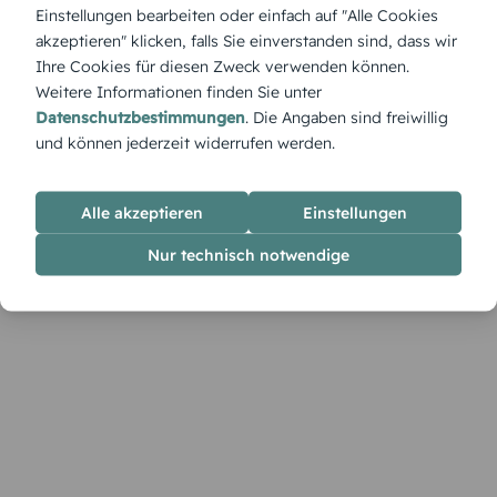
Mit „Rahmenfreude“ steht das Menü im Mittelpunkt – stilvoll
Einstellungen bearbeiten oder einfach auf "Alle Cookies
eingerahmt, klar strukturiert und dabei offen für persönliche
akzeptieren" klicken, falls Sie einverstanden sind, dass wir
Akzente und liebevolle Botschaften.
Ihre Cookies für diesen Zweck verwenden können.
Weitere Informationen finden Sie unter
Datenschutzbestimmungen
. Die Angaben sind freiwillig
und können jederzeit widerrufen werden.
Alle akzeptieren
Einstellungen
Nur technisch notwendige