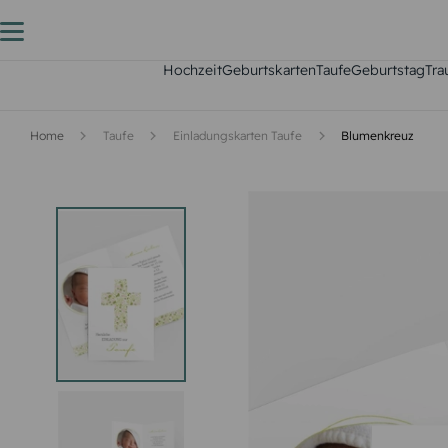
Hochzeit
Geburtskarten
Taufe
Geburtstag
Tra
Home
Taufe
Einladungskarten Taufe
Blumenkreuz