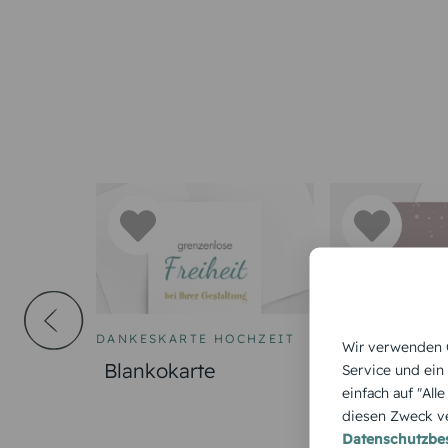
DANKESKARTE HOCHZEIT
TAUFEINLADU
Wir verwenden C
Blankokarte
Tauffest
Service und ein
einfach auf "All
diesen Zweck ve
Datenschutzb