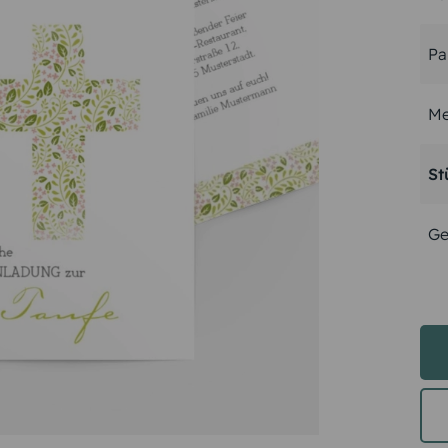
Pa
Me
St
Ge