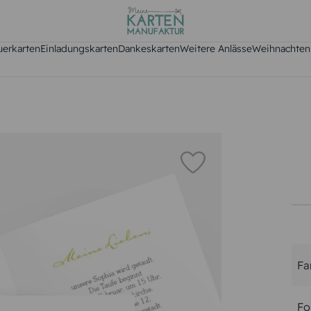
uerkarten
Einladungskarten
Dankeskarten
Weitere Anlässe
Weihnachten
Fa
Fo