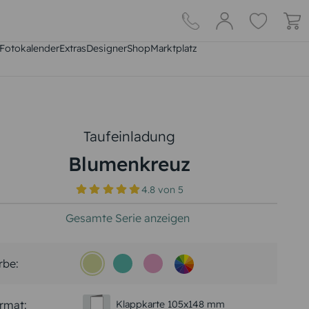
Fotokalender
Extras
DesignerShop
Marktplatz
Taufeinladung
Blumenkreuz
4.8
von
5
Gesamte Serie anzeigen
rbe:
rmat:
Klappkarte 105x148 mm