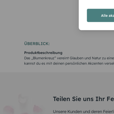
Alle ak
ÜBERBLICK:
Produktbeschreibung
Das „Blumenkreuz“ vereint Glauben und Natur zu ein
kannst du es mit deinen persönlichen Akzenten verse
Teilen Sie uns Ihr F
Unsere Kunden und deren Feierli