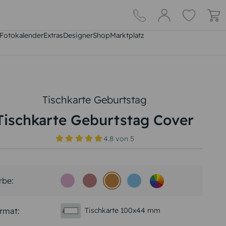
Fotokalender
Extras
DesignerShop
Marktplatz
Tischkarte Geburtstag
Tischkarte Geburtstag Cover
4.8
von
5
rbe:
rmat:
Tischkarte 100x44 mm