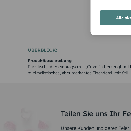
Alle ak
ÜBERBLICK:
Produktbeschreibung
Puristisch, aber einprägsam – „Cover“ überzeugt mit
minimalistisches, aber markantes Tischdetail mit Stil.
Teilen Sie uns Ihr F
Unsere Kunden und deren Feierli