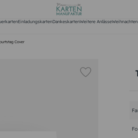
uerkarten
Einladungskarten
Dankeskarten
Weitere Anlässe
Weihnachten
burtstag Cover
Fa
Fo