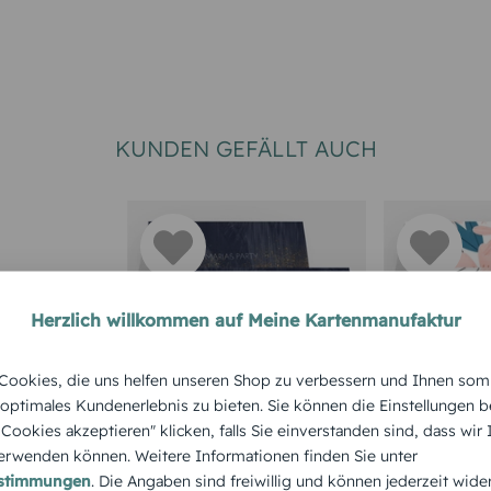
KUNDEN GEFÄLLT AUCH
Herzlich willkommen auf Meine Kartenmanufaktur
GEBURTSTAG
GEBURTSTA
ookies, die uns helfen unseren Shop zu verbessern und Ihnen som
Tischkarte
Tischkart
 optimales Kundenerlebnis zu bieten. Sie können die Einstellungen b
e Cookies akzeptieren" klicken, falls Sie einverstanden sind, dass wir
 modern
Geburtstag Glamour
Geburtst
rwenden können. Weitere Informationen finden Sie unter
fallen
estimmungen
. Die Angaben sind freiwillig und können jederzeit wide