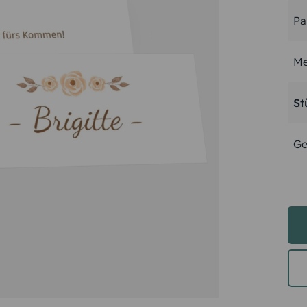
Pa
Me
St
Ge