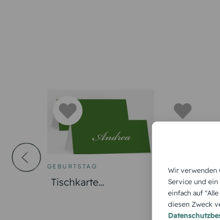
GEBURTSTAG
GEBURTSTAG
Wir verwenden C
Tischkarte
Tischkarte
Service und ein
einfach auf "All
Geburtstag Grüne
Geburtstag
diesen Zweck ve
Jahre
Cover
Datenschutzb