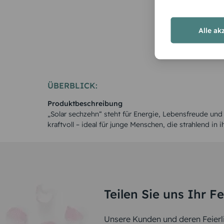
Rosen
Alle ak
ÜBERBLICK:
Produktbeschreibung
„Solar sechzehn“ steht für Energie, Lebensfreude un
kraftvoll – ideal für junge Menschen, die strahlend in
Teilen Sie uns Ihr F
Unsere Kunden und deren Feierli