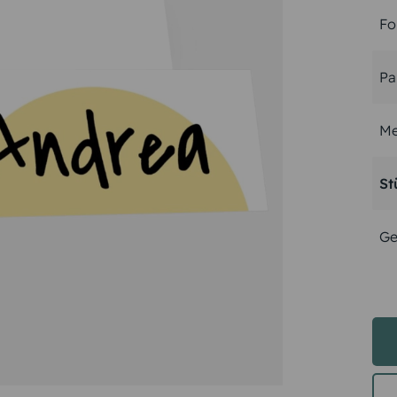
Fo
Pa
Me
St
Ge