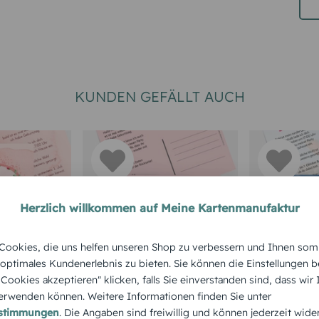
KUNDEN GEFÄLLT AUCH
Herzlich willkommen auf Meine Kartenmanufaktur
RTEN 50.
TEXTKARTEN
EINLADUNGS
ookies, die uns helfen unseren Shop zu verbessern und Ihnen som
GEBURTSTA
Geburtstagseinladun
 optimales Kundenerlebnis zu bieten. Sie können die Einstellungen b
zum 50.
Einladun
e Cookies akzeptieren" klicken, falls Sie einverstanden sind, dass wir
g Partyrezept
rwenden können. Weitere Informationen finden Sie unter
Aquarell
50. Gebur
estimmungen
. Die Angaben sind freiwillig und können jederzeit wide