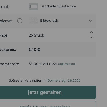
rmat:
Tischkarte 100x44 mm
pierart:
Bilderdruck
nge:
ückpreis:
1,40 €
samtpreis:
35,00 €
Inkl. MwSt.
zzgl. Versand
Spätester Versandtermin
Donnerstag,
6.8.2026
jetzt gestalten