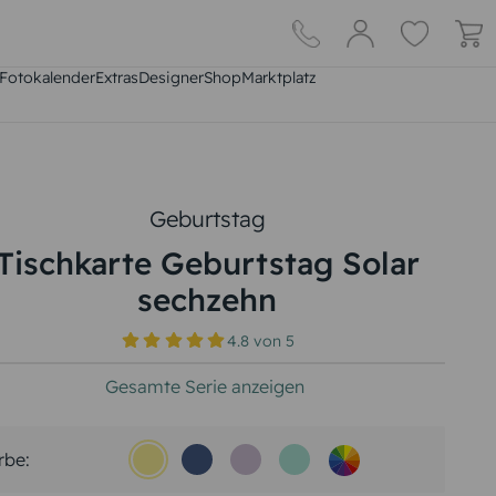
Fotokalender
Extras
DesignerShop
Marktplatz
Geburtstag
Tischkarte Geburtstag Solar
sechzehn
4.8
von
5
Gesamte Serie anzeigen
rbe: