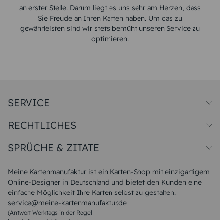
an erster Stelle. Darum liegt es uns sehr am Herzen, dass
Sie Freude an Ihren Karten haben. Um das zu
gewährleisten sind wir stets bemüht unseren Service zu
optimieren.
SERVICE
Preise und Versand
RECHTLICHES
Papiersorten
Muster/Musterset
Impressum
Unsere Produktion
SPRÜCHE & ZITATE
Widerrufsbelehrung
Magazin
Datenschutz
Sitemap
Alle Sprüche & Zitate
AGB
FAQ
Liebeskummer Sprüche
Meine Kartenmanufaktur ist ein Karten-Shop mit einzigartigem
Danke Sprüche
Online-Designer in Deutschland und bietet den Kunden eine
Sommer Sprüche
einfache Möglichkeit Ihre Karten selbst zu gestalten.
Muttertagssprüche
service@meine-kartenmanufaktur.de
Sprüche zur Hochzeit
(Antwort Werktags in der Regel
Sprüche zur Konfirmation & Kommunion