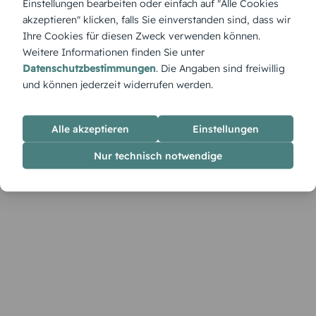
Einstellungen bearbeiten oder einfach auf "Alle Cookies
Symbolik. Im Designer kannst du alle Details persönlich
akzeptieren" klicken, falls Sie einverstanden sind, dass wir
anpassen.
Ihre Cookies für diesen Zweck verwenden können.
Weitere Informationen finden Sie unter
Datenschutzbestimmungen
. Die Angaben sind freiwillig
und können jederzeit widerrufen werden.
Alle akzeptieren
Einstellungen
Nur technisch notwendige