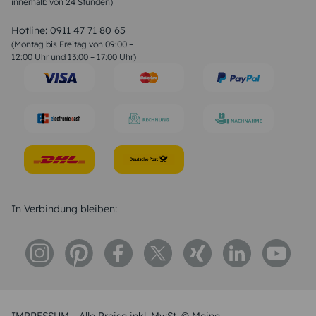
innerhalb von 24 Stunden)
Weihnachtsgedichte
Valentinstag Sprüche
Liebessprüche
Hotline:
0911 47 71 80 65
Geburtstagssprüche
(Montag bis Freitag von 09:00 –
Trauersprüche
12:00 Uhr und 13:00 – 17:00 Uhr)
Hochzeitstag Sprüche
Konfirmation Glückwünsche
Sprüche zur Geburt
In Verbindung bleiben: