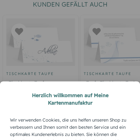
KUNDEN GEFÄLLT AUCH
TISCHKARTE TAUFE
TISCHKARTE TAUFE
Tischkarte Taufe
Taufe Tischkarte Taube
Wasserkranz
Herzlich willkommen auf Meine
Kartenmanufaktur
ÜBERBLICK:
Wir verwenden Cookies, die uns helfen unseren Shop zu
verbessern und Ihnen somit den besten Service und ein
Produktbeschreibung
optimales Kundenerlebnis zu bieten. Sie können die
„Footprint“ als Motiv verleiht den Tischkarten eine liebevolle