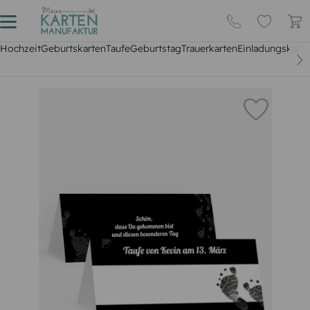
Hochzeit
Geburtskarten
Taufe
Geburtstag
Trauerkarten
Einladungskarte