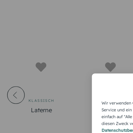
KLASSISCH
KLASSISCH
Wir verwenden C
Laterne
Sternenba
Service und ein
einfach auf "All
diesen Zweck ve
Datenschutzb