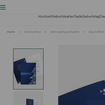
Hochzeit
Geburtskarten
Taufe
Geburtstag
Tra
Home
Weihnachten
Weihnachtsgrußkarten
Geschäftlich