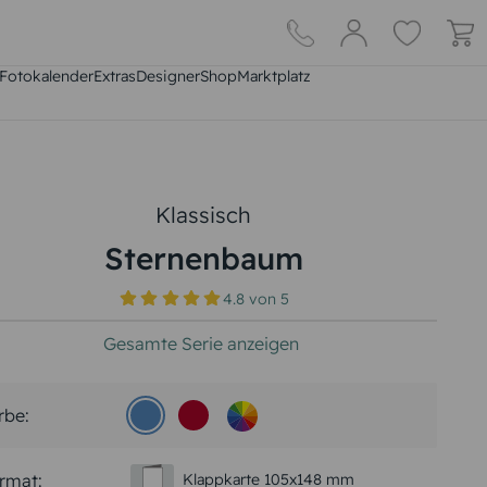
Fotokalender
Extras
DesignerShop
Marktplatz
Klassisch
Sternenbaum
4.8
von
5
Gesamte Serie anzeigen
rbe:
rmat:
Klappkarte 105x148 mm