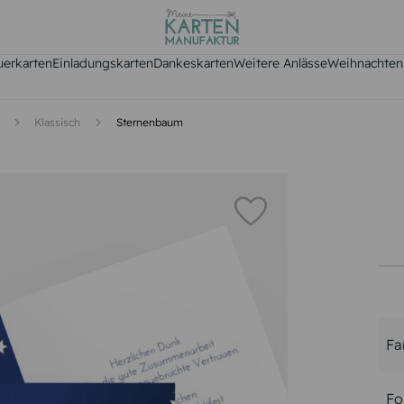
uerkarten
Einladungskarten
Dankeskarten
Weitere Anlässe
Weihnachten
Klassisch
Sternenbaum
Fa
Fo