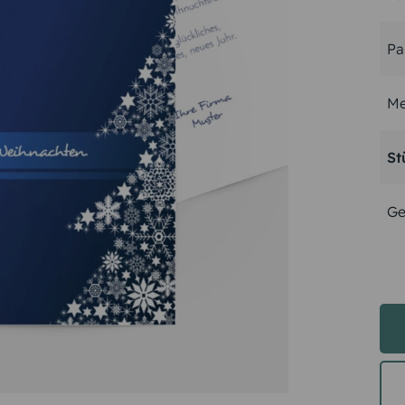
Pa
Me
St
Ge