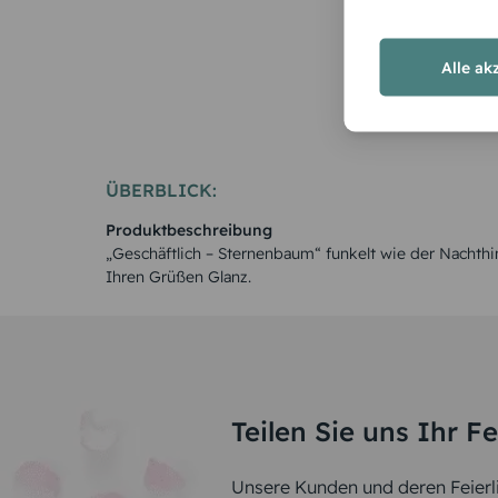
Alle ak
ÜBERBLICK:
Produktbeschreibung
„Geschäftlich – Sternenbaum“ funkelt wie der Nachth
Ihren Grüßen Glanz.
Teilen Sie uns Ihr F
Unsere Kunden und deren Feierli