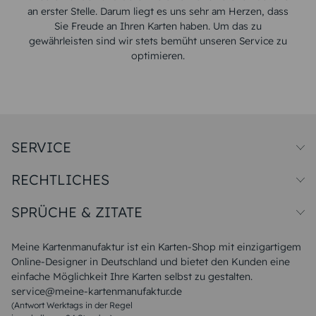
an erster Stelle. Darum liegt es uns sehr am Herzen, dass
Sie Freude an Ihren Karten haben. Um das zu
gewährleisten sind wir stets bemüht unseren Service zu
optimieren.
SERVICE
Preise und Versand
RECHTLICHES
Papiersorten
Muster/Musterset
Impressum
Unsere Produktion
SPRÜCHE & ZITATE
Widerrufsbelehrung
Magazin
Datenschutz
Sitemap
Alle Sprüche & Zitate
AGB
FAQ
Liebeskummer Sprüche
Meine Kartenmanufaktur ist ein Karten-Shop mit einzigartigem
Danke Sprüche
Online-Designer in Deutschland und bietet den Kunden eine
Sommer Sprüche
einfache Möglichkeit Ihre Karten selbst zu gestalten.
Muttertagssprüche
service@meine-kartenmanufaktur.de
Sprüche zur Hochzeit
(Antwort Werktags in der Regel
Sprüche zur Konfirmation & Kommunion