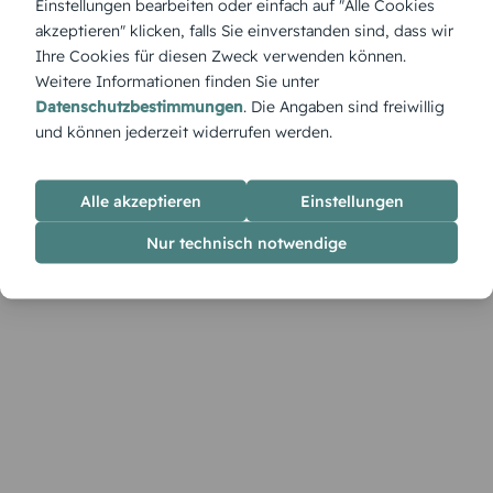
Einstellungen bearbeiten oder einfach auf "Alle Cookies
arrangiert, heißt er jeden Gast willkommen und setzt einen
akzeptieren" klicken, falls Sie einverstanden sind, dass wir
festlichen Akzent auf der Tafel.
Ihre Cookies für diesen Zweck verwenden können.
Weitere Informationen finden Sie unter
Datenschutzbestimmungen
. Die Angaben sind freiwillig
und können jederzeit widerrufen werden.
Alle akzeptieren
Einstellungen
Nur technisch notwendige