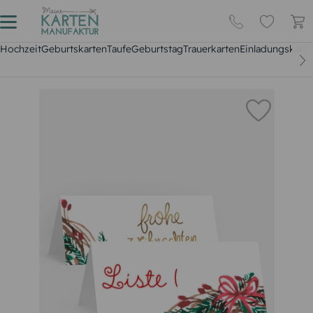
Hochzeit
Geburtskarten
Taufe
Geburtstag
Trauerkarten
Einladungskarte