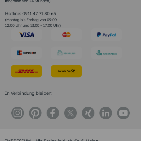
innerhalb von 24 Stunden)
Weihnachtsgedichte
Valentinstag Sprüche
Liebessprüche
Hotline:
0911 47 71 80 65
Geburtstagssprüche
(Montag bis Freitag von 09:00 –
Trauersprüche
12:00 Uhr und 13:00 – 17:00 Uhr)
Hochzeitstag Sprüche
Konfirmation Glückwünsche
Sprüche zur Geburt
In Verbindung bleiben: