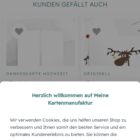
KUNDEN GEFÄLLT AUCH
DANKESKARTE HOCHZEIT
ORIGINELL
Blankokarte
Elch
Herzlich willkommen auf Meine
Kartenmanufaktur
ÜBERBLICK:
Wir verwenden Cookies, die uns helfen unseren Shop zu
verbessern und Ihnen somit den besten Service und ein
Produktbeschreibung
optimales Kundenerlebnis zu bieten. Sie können die
'Weihnachtskranz' – rund, reich geschmückt und liebevoll