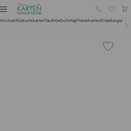
Hochzeit
Geburtskarten
Taufe
Geburtstag
Trauerkarten
Einladungskarte