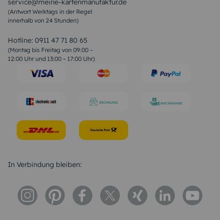
service@meine-kartenmanufaktur.de
Sprüche zur Hochzeit
(Antwort Werktags in der Regel
Sprüche zur Konfirmation & Kommunion
innerhalb von 24 Stunden)
Weihnachtsgedichte
Valentinstag Sprüche
Liebessprüche
Hotline:
0911 47 71 80 65
Geburtstagssprüche
(Montag bis Freitag von 09:00 –
Trauersprüche
12:00 Uhr und 13:00 – 17:00 Uhr)
Hochzeitstag Sprüche
Konfirmation Glückwünsche
Sprüche zur Geburt
In Verbindung bleiben: