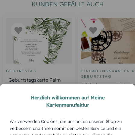
KUNDEN GEFÄLLT AUCH
GEBURTSTAG
EINLADUNGSKARTEN 6
GEBURTSTAG
Geburtstagskarte Palm
Einladung zum Geburt
Tree
Schöne Zeit Foto 65
Herzlich willkommen auf Meine
Kartenmanufaktur
ÜBERBLICK:
Wir verwenden Cookies, die uns helfen unseren Shop zu
verbessern und Ihnen somit den besten Service und ein
Produktbeschreibung