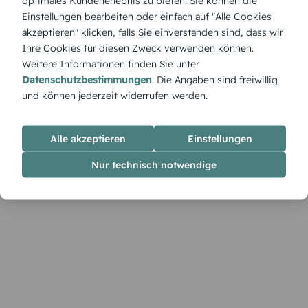
optimales Kundenerlebnis zu bieten. Sie können die
Die Einladung zum 65. Geburtstag mit Blumenkranz bringt
Einstellungen bearbeiten oder einfach auf "Alle Cookies
sanfte Farben, runde Formen und klassische Eleganz
akzeptieren" klicken, falls Sie einverstanden sind, dass wir
zusammen. Ideal für Feiern mit generationsübergreifender
Ihre Cookies für diesen Zweck verwenden können.
Wärme.
Weitere Informationen finden Sie unter
Datenschutzbestimmungen
. Die Angaben sind freiwillig
und können jederzeit widerrufen werden.
Alle akzeptieren
Einstellungen
Nur technisch notwendige