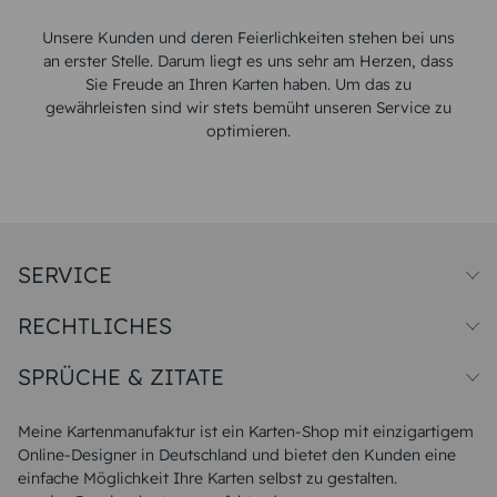
Unsere Kunden und deren Feierlichkeiten stehen bei uns
an erster Stelle. Darum liegt es uns sehr am Herzen, dass
Sie Freude an Ihren Karten haben. Um das zu
gewährleisten sind wir stets bemüht unseren Service zu
optimieren.
SERVICE
Preise und Versand
RECHTLICHES
Papiersorten
Muster/Musterset
Impressum
Unsere Produktion
SPRÜCHE & ZITATE
Widerrufsbelehrung
Magazin
Datenschutz
Sitemap
Alle Sprüche & Zitate
AGB
FAQ
Liebeskummer Sprüche
Meine Kartenmanufaktur ist ein Karten-Shop mit einzigartigem
Danke Sprüche
Online-Designer in Deutschland und bietet den Kunden eine
Sommer Sprüche
einfache Möglichkeit Ihre Karten selbst zu gestalten.
Muttertagssprüche