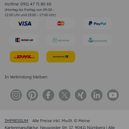
Liebessprüche
Hotline:
0911 47 71 80 65
Geburtstagssprüche
(Montag bis Freitag von 09:00 –
Trauersprüche
12:00 Uhr und 13:00 – 17:00 Uhr)
Hochzeitstag Sprüche
Konfirmation Glückwünsche
Sprüche zur Geburt
In Verbindung bleiben:
IMPRESSUM
Alle Preise inkl. MwSt. © Meine
Kartenmanufaktur, Neuwieder Str, 17, 90411 Nürnberg | Alle