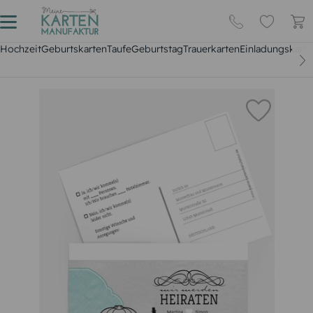
Hochzeit
Geburtskarten
Taufe
Geburtstag
Trauerkarten
Einladungskarte