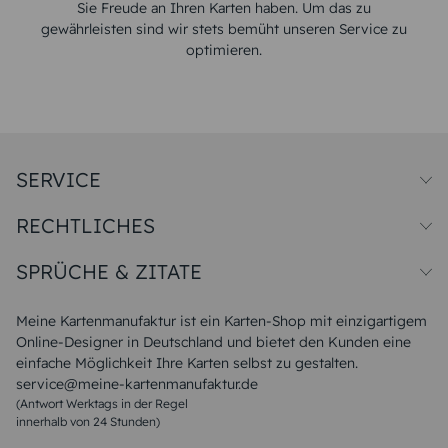
Sie Freude an Ihren Karten haben. Um das zu
gewährleisten sind wir stets bemüht unseren Service zu
optimieren.
SERVICE
Preise und Versand
RECHTLICHES
Papiersorten
Muster/Musterset
Impressum
Unsere Produktion
SPRÜCHE & ZITATE
Widerrufsbelehrung
Magazin
Datenschutz
Sitemap
Alle Sprüche & Zitate
AGB
FAQ
Liebeskummer Sprüche
Meine Kartenmanufaktur ist ein Karten-Shop mit einzigartigem
Danke Sprüche
Online-Designer in Deutschland und bietet den Kunden eine
Sommer Sprüche
einfache Möglichkeit Ihre Karten selbst zu gestalten.
Muttertagssprüche
service@meine-kartenmanufaktur.de
Sprüche zur Hochzeit
(Antwort Werktags in der Regel
Sprüche zur Konfirmation & Kommunion
innerhalb von 24 Stunden)
Weihnachtsgedichte
Valentinstag Sprüche