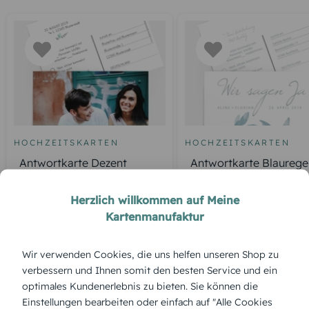
HOCHZEITSKARTEN
HOCHZEITSKARTEN
Antwortkarte Dezent
Antwortkarte Blaurege
Herzlich willkommen auf Meine
Kartenmanufaktur
ÜBERBLICK:
Wir verwenden Cookies, die uns helfen unseren Shop zu
Produktbeschreibung
verbessern und Ihnen somit den besten Service und ein
Die „Kutsche“ bringt märchenhafte Nostalgie ins Spiel. Diese
optimales Kundenerlebnis zu bieten. Sie können die
Antwortkarte eignet sich besonders für romantische Feste
Einstellungen bearbeiten oder einfach auf "Alle Cookies