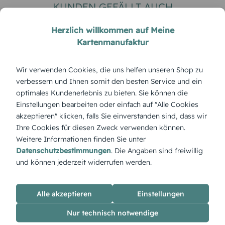
KUNDEN GEFÄLLT AUCH
Herzlich willkommen auf Meine
Kartenmanufaktur
Wir verwenden Cookies, die uns helfen unseren Shop zu
verbessern und Ihnen somit den besten Service und ein
optimales Kundenerlebnis zu bieten. Sie können die
Einstellungen bearbeiten oder einfach auf "Alle Cookies
akzeptieren" klicken, falls Sie einverstanden sind, dass wir
MODERN
HOCHZEITSKARTEN
Ihre Cookies für diesen Zweck verwenden können.
Vintage Lace
Funkenflug
Weitere Informationen finden Sie unter
Datenschutzbestimmungen
. Die Angaben sind freiwillig
und können jederzeit widerrufen werden.
ÜBERBLICK:
Alle akzeptieren
Einstellungen
Produktbeschreibung
Nur technisch notwendige
„Wüstenwind“ kombiniert warme Töne mit klaren Formen –