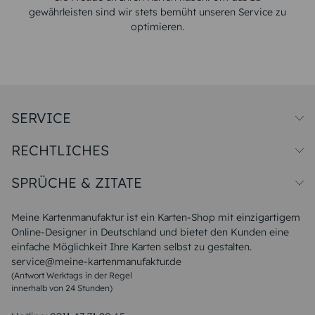
gewährleisten sind wir stets bemüht unseren Service zu
optimieren.
SERVICE
Preise und Versand
RECHTLICHES
Papiersorten
Muster/Musterset
Impressum
Unsere Produktion
SPRÜCHE & ZITATE
Widerrufsbelehrung
Magazin
Datenschutz
Sitemap
Alle Sprüche & Zitate
AGB
FAQ
Liebeskummer Sprüche
Meine Kartenmanufaktur ist ein Karten-Shop mit einzigartigem
Danke Sprüche
Online-Designer in Deutschland und bietet den Kunden eine
Sommer Sprüche
einfache Möglichkeit Ihre Karten selbst zu gestalten.
Muttertagssprüche
service@meine-kartenmanufaktur.de
Sprüche zur Hochzeit
(Antwort Werktags in der Regel
Sprüche zur Konfirmation & Kommunion
innerhalb von 24 Stunden)
Weihnachtsgedichte
Valentinstag Sprüche
Liebessprüche