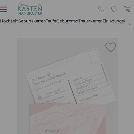
Hochzeit
Geburtskarten
Taufe
Geburtstag
Trauerkarten
Einladungskarte