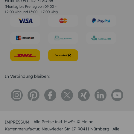
Hotline:
0911 47 71 80 65
Geburtstagssprüche
(Montag bis Freitag von 09:00 –
Trauersprüche
12:00 Uhr und 13:00 – 17:00 Uhr)
Hochzeitstag Sprüche
Konfirmation Glückwünsche
Sprüche zur Geburt
In Verbindung bleiben:
IMPRESSUM
Alle Preise inkl. MwSt. © Meine
Kartenmanufaktur, Neuwieder Str, 17, 90411 Nürnberg | Alle