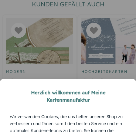
KUNDEN GEFÄLLT AUCH
MODERN
HOCHZEITSKARTEN
Vintage Lace
Funkenflug
Herzlich willkommen auf Meine
Kartenmanufaktur
ÜBERBLICK:
Wir verwenden Cookies, die uns helfen unseren Shop zu
verbessern und Ihnen somit den besten Service und ein
Produktbeschreibung
optimales Kundenerlebnis zu bieten. Sie können die
Zarte Linien, sanfte Farben – die Antwortkarte „Zarte Blume“