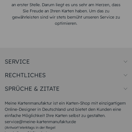
an erster Stelle. Darum liegt es uns sehr am Herzen, dass
Sie Freude an Ihren Karten haben. Um das zu
gewährleisten sind wir stets bemüht unseren Service zu
optimieren.
SERVICE
Preise und Versand
RECHTLICHES
Papiersorten
Muster/Musterset
Impressum
Unsere Produktion
SPRÜCHE & ZITATE
Widerrufsbelehrung
Magazin
Datenschutz
Sitemap
Alle Sprüche & Zitate
AGB
FAQ
Liebeskummer Sprüche
Meine Kartenmanufaktur ist ein Karten-Shop mit einzigartigem
Danke Sprüche
Online-Designer in Deutschland und bietet den Kunden eine
Sommer Sprüche
einfache Möglichkeit Ihre Karten selbst zu gestalten.
Muttertagssprüche
service@meine-kartenmanufaktur.de
Sprüche zur Hochzeit
(Antwort Werktags in der Regel
Sprüche zur Konfirmation & Kommunion