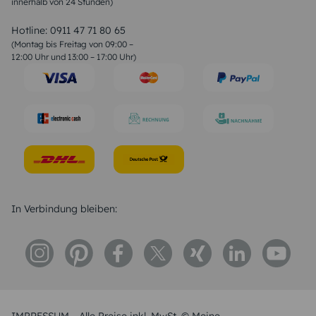
innerhalb von 24 Stunden)
Weihnachtsgedichte
Valentinstag Sprüche
Liebessprüche
Hotline:
0911 47 71 80 65
Geburtstagssprüche
(Montag bis Freitag von 09:00 –
Trauersprüche
12:00 Uhr und 13:00 – 17:00 Uhr)
Hochzeitstag Sprüche
Konfirmation Glückwünsche
Sprüche zur Geburt
In Verbindung bleiben: