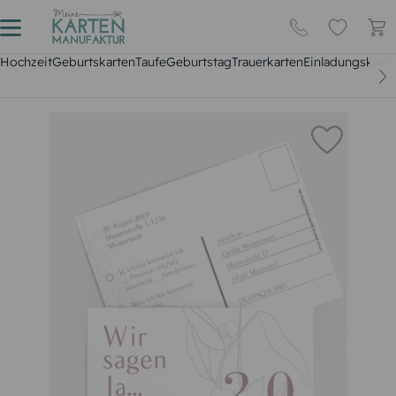
Hochzeit
Geburtskarten
Taufe
Geburtstag
Trauerkarten
Einladungskarte