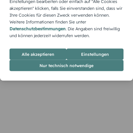
Einstellungen bearbeiten oder einfach auf "Alle Cookies
ist purer Minimalismus mit Gefühl. Besonders geeignet für
akzeptieren" klicken, falls Sie einverstanden sind, dass wir
Paare, die auf Zurückhaltung und Eleganz setzen.
Ihre Cookies für diesen Zweck verwenden können.
Weitere Informationen finden Sie unter
Datenschutzbestimmungen
. Die Angaben sind freiwillig
und können jederzeit widerrufen werden.
Alle akzeptieren
Einstellungen
Nur technisch notwendige