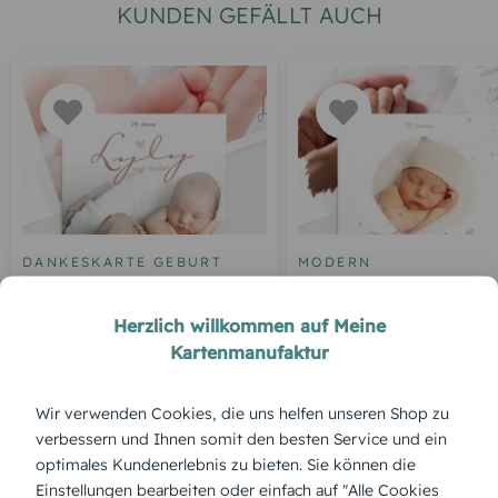
KUNDEN GEFÄLLT AUCH
DANKESKARTE GEBURT
MODERN
Kleines Herz
Wovon ein Kind träumt
Herzlich willkommen auf Meine
Kartenmanufaktur
ÜBERBLICK:
Wir verwenden Cookies, die uns helfen unseren Shop zu
Produktbeschreibung
verbessern und Ihnen somit den besten Service und ein
Die Baby-Dankeskarte „Herzen in der Luft“ bringt
optimales Kundenerlebnis zu bieten. Sie können die
Leichtigkeit ins Design – zarte Farben und schwebende
Einstellungen bearbeiten oder einfach auf "Alle Cookies