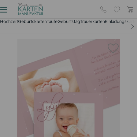
Hochzeit
Geburtskarten
Taufe
Geburtstag
Trauerkarten
Einladungskarte