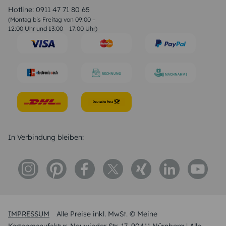
Liebessprüche
Hotline:
0911 47 71 80 65
Geburtstagssprüche
(Montag bis Freitag von 09:00 –
Trauersprüche
12:00 Uhr und 13:00 – 17:00 Uhr)
Hochzeitstag Sprüche
Konfirmation Glückwünsche
Sprüche zur Geburt
In Verbindung bleiben:
IMPRESSUM
Alle Preise inkl. MwSt. © Meine