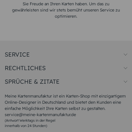
Sie Freude an Ihren Karten haben. Um das zu
gewährleisten sind wir stets bemüht unseren Service zu
optimieren.
SERVICE
Preise und Versand
RECHTLICHES
Papiersorten
Muster/Musterset
Impressum
Unsere Produktion
SPRÜCHE & ZITATE
Widerrufsbelehrung
Magazin
Datenschutz
Sitemap
Alle Sprüche & Zitate
AGB
FAQ
Liebeskummer Sprüche
Meine Kartenmanufaktur ist ein Karten-Shop mit einzigartigem
Danke Sprüche
Online-Designer in Deutschland und bietet den Kunden eine
Sommer Sprüche
einfache Möglichkeit Ihre Karten selbst zu gestalten.
Muttertagssprüche
service@meine-kartenmanufaktur.de
Sprüche zur Hochzeit
(Antwort Werktags in der Regel
Sprüche zur Konfirmation & Kommunion
innerhalb von 24 Stunden)
Weihnachtsgedichte
Valentinstag Sprüche