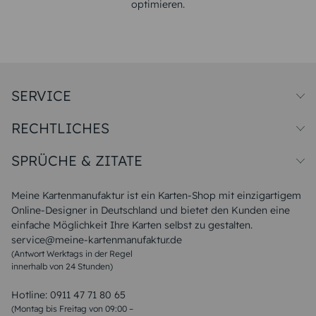
optimieren.
SERVICE
Preise und Versand
RECHTLICHES
Papiersorten
Muster/Musterset
Impressum
Unsere Produktion
SPRÜCHE & ZITATE
Widerrufsbelehrung
Magazin
Datenschutz
Sitemap
Alle Sprüche & Zitate
AGB
FAQ
Liebeskummer Sprüche
Meine Kartenmanufaktur ist ein Karten-Shop mit einzigartigem
Danke Sprüche
Online-Designer in Deutschland und bietet den Kunden eine
Sommer Sprüche
einfache Möglichkeit Ihre Karten selbst zu gestalten.
Muttertagssprüche
service@meine-kartenmanufaktur.de
Sprüche zur Hochzeit
(Antwort Werktags in der Regel
Sprüche zur Konfirmation & Kommunion
innerhalb von 24 Stunden)
Weihnachtsgedichte
Valentinstag Sprüche
Liebessprüche
Hotline:
0911 47 71 80 65
Geburtstagssprüche
(Montag bis Freitag von 09:00 –