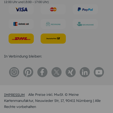
Trauersprüche
12:00 Uhr und 13:00 – 17:00 Uhr)
Hochzeitstag Sprüche
Konfirmation Glückwünsche
Sprüche zur Geburt
In Verbindung bleiben:
IMPRESSUM
Alle Preise inkl. MwSt. © Meine
Kartenmanufaktur, Neuwieder Str, 17, 90411 Nürnberg | Alle
Rechte vorbehalten