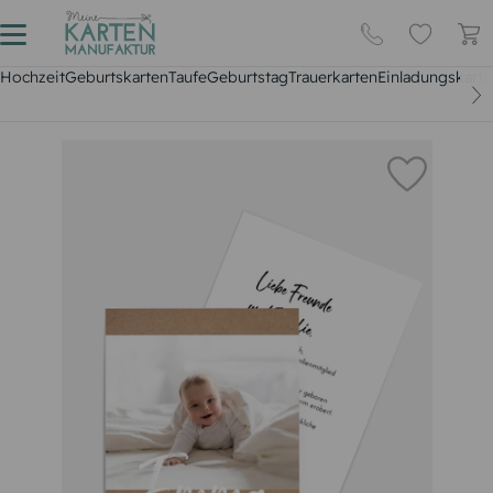
Hochzeit
Geburtskarten
Taufe
Geburtstag
Trauerkarten
Einladungskarte