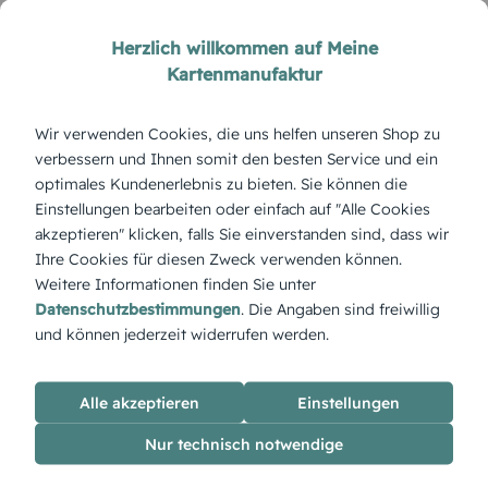
Herzlich willkommen auf Meine
Kartenmanufaktur
Wir verwenden Cookies, die uns helfen unseren Shop zu
verbessern und Ihnen somit den besten Service und ein
optimales Kundenerlebnis zu bieten. Sie können die
Einstellungen bearbeiten oder einfach auf "Alle Cookies
DANKESKARTE HOCHZEIT
MODERN
akzeptieren" klicken, falls Sie einverstanden sind, dass wir
Blankokarte
Mein Herz
Ihre Cookies für diesen Zweck verwenden können.
Weitere Informationen finden Sie unter
Datenschutzbestimmungen
. Die Angaben sind freiwillig
und können jederzeit widerrufen werden.
ÜBERBLICK:
Produktbeschreibung
Alle akzeptieren
Einstellungen
Die Babykarte „In Mamas Händen“ bringt Geborgenheit auf
Papier – mit zarten Farben und Platz für deine liebevollen
Nur technisch notwendige
Worte.