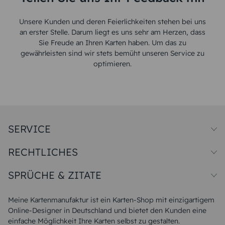
Unsere Kunden und deren Feierlichkeiten stehen bei uns
an erster Stelle. Darum liegt es uns sehr am Herzen, dass
Sie Freude an Ihren Karten haben. Um das zu
gewährleisten sind wir stets bemüht unseren Service zu
optimieren.
SERVICE
Preise und Versand
RECHTLICHES
Papiersorten
Muster/Musterset
Impressum
Unsere Produktion
SPRÜCHE & ZITATE
Widerrufsbelehrung
Magazin
Datenschutz
Sitemap
Alle Sprüche & Zitate
AGB
FAQ
Liebeskummer Sprüche
Meine Kartenmanufaktur ist ein Karten-Shop mit einzigartigem
Danke Sprüche
Online-Designer in Deutschland und bietet den Kunden eine
Sommer Sprüche
einfache Möglichkeit Ihre Karten selbst zu gestalten.
Muttertagssprüche