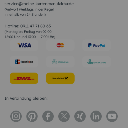
service@meine-kartenmanufaktur.de
Sprüche zur Hochzeit
(Antwort Werktags in der Regel
Sprüche zur Konfirmation & Kommunion
innerhalb von 24 Stunden)
Weihnachtsgedichte
Valentinstag Sprüche
Liebessprüche
Hotline:
0911 47 71 80 65
Geburtstagssprüche
(Montag bis Freitag von 09:00 –
Trauersprüche
12:00 Uhr und 13:00 – 17:00 Uhr)
Hochzeitstag Sprüche
Konfirmation Glückwünsche
Sprüche zur Geburt
In Verbindung bleiben: