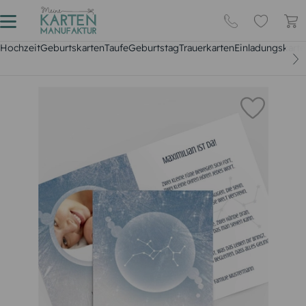
Hochzeit
Geburtskarten
Taufe
Geburtstag
Trauerkarten
Einladungskarte