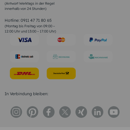
(Antwort Werktags in der Regel
Sprüche zur Konfirmation & Kommunion
innerhalb von 24 Stunden)
Weihnachtsgedichte
Valentinstag Sprüche
Liebessprüche
Hotline:
0911 47 71 80 65
Geburtstagssprüche
(Montag bis Freitag von 09:00 –
Trauersprüche
12:00 Uhr und 13:00 – 17:00 Uhr)
Hochzeitstag Sprüche
Konfirmation Glückwünsche
Sprüche zur Geburt
In Verbindung bleiben: