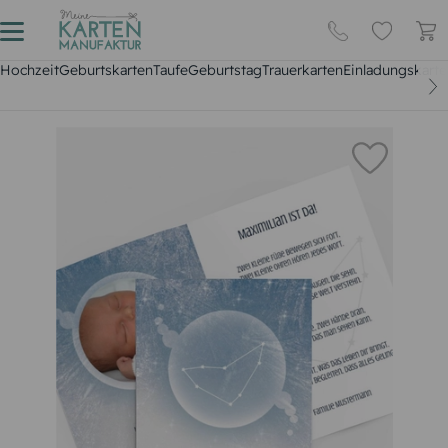
Hochzeit
Geburtskarten
Taufe
Geburtstag
Trauerkarten
Einladungskarte