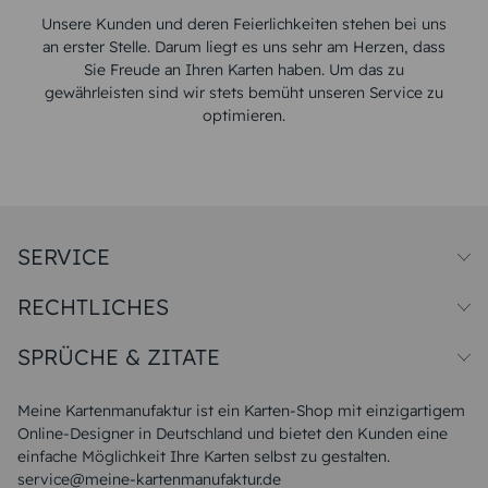
Unsere Kunden und deren Feierlichkeiten stehen bei uns
an erster Stelle. Darum liegt es uns sehr am Herzen, dass
Sie Freude an Ihren Karten haben. Um das zu
gewährleisten sind wir stets bemüht unseren Service zu
optimieren.
SERVICE
Preise und Versand
RECHTLICHES
Papiersorten
Muster/Musterset
Impressum
Unsere Produktion
SPRÜCHE & ZITATE
Widerrufsbelehrung
Magazin
Datenschutz
Sitemap
Alle Sprüche & Zitate
AGB
FAQ
Liebeskummer Sprüche
Meine Kartenmanufaktur ist ein Karten-Shop mit einzigartigem
Danke Sprüche
Online-Designer in Deutschland und bietet den Kunden eine
Sommer Sprüche
einfache Möglichkeit Ihre Karten selbst zu gestalten.
Muttertagssprüche
service@meine-kartenmanufaktur.de
Sprüche zur Hochzeit