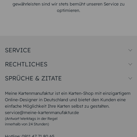
gewährleisten sind wir stets bemüht unseren Service zu
optimieren.
SERVICE
Preise und Versand
RECHTLICHES
Papiersorten
Muster/Musterset
Impressum
Unsere Produktion
SPRÜCHE & ZITATE
Widerrufsbelehrung
Magazin
Datenschutz
Sitemap
Alle Sprüche & Zitate
AGB
FAQ
Liebeskummer Sprüche
Meine Kartenmanufaktur ist ein Karten-Shop mit einzigartigem
Danke Sprüche
Online-Designer in Deutschland und bietet den Kunden eine
Sommer Sprüche
einfache Möglichkeit Ihre Karten selbst zu gestalten.
Muttertagssprüche
service@meine-kartenmanufaktur.de
Sprüche zur Hochzeit
(Antwort Werktags in der Regel
Sprüche zur Konfirmation & Kommunion
innerhalb von 24 Stunden)
Weihnachtsgedichte
Valentinstag Sprüche
Liebessprüche
Hotline:
0911 47 71 80 65