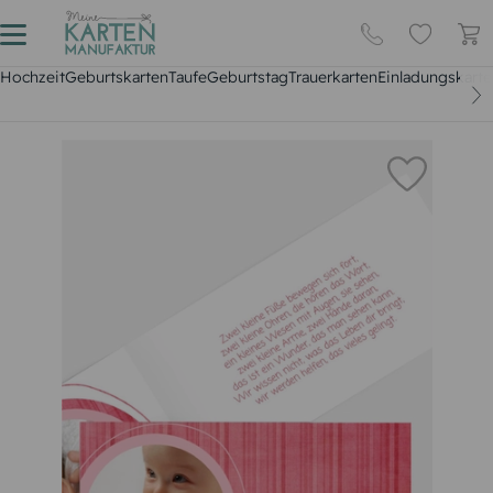
Hochzeit
Geburtskarten
Taufe
Geburtstag
Trauerkarten
Einladungskarte