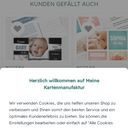
KUNDEN GEFÄLLT AUCH
MODERN
MODERN
Schiefer
Stolz
Herzlich willkommen auf Meine
Kartenmanufaktur
ÜBERBLICK:
Wir verwenden Cookies, die uns helfen unseren Shop zu
verbessern und Ihnen somit den besten Service und ein
Produktbeschreibung
optimales Kundenerlebnis zu bieten. Sie können die
Das Motiv „Wollknäuel“ wickelt Familie und Freunde
Einstellungen bearbeiten oder einfach auf "Alle Cookies
charmant um den Finger – natürlich selbst editierbar.