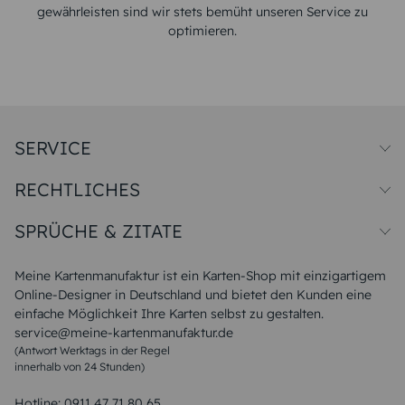
gewährleisten sind wir stets bemüht unseren Service zu
optimieren.
SERVICE
Preise und Versand
RECHTLICHES
Papiersorten
Muster/Musterset
Impressum
Unsere Produktion
SPRÜCHE & ZITATE
Widerrufsbelehrung
Magazin
Datenschutz
Sitemap
Alle Sprüche & Zitate
AGB
FAQ
Liebeskummer Sprüche
Meine Kartenmanufaktur ist ein Karten-Shop mit einzigartigem
Danke Sprüche
Online-Designer in Deutschland und bietet den Kunden eine
Sommer Sprüche
einfache Möglichkeit Ihre Karten selbst zu gestalten.
Muttertagssprüche
service@meine-kartenmanufaktur.de
Sprüche zur Hochzeit
(Antwort Werktags in der Regel
Sprüche zur Konfirmation & Kommunion
innerhalb von 24 Stunden)
Weihnachtsgedichte
Valentinstag Sprüche
Liebessprüche
Hotline:
0911 47 71 80 65