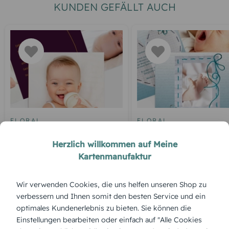
KUNDEN GEFÄLLT AUCH
FLORAL
FLORAL
Abstrakte Blumen
Schnipp-Schnapp
Herzlich willkommen auf Meine
Kartenmanufaktur
ÜBERBLICK:
Wir verwenden Cookies, die uns helfen unseren Shop zu
verbessern und Ihnen somit den besten Service und ein
Produktbeschreibung
optimales Kundenerlebnis zu bieten. Sie können die
„Zarte Blüte“ vereint florale Schönheit mit Klarheit – für eine
Einstellungen bearbeiten oder einfach auf "Alle Cookies
liebevolle Geburtsbotschaft, die du selbst gestalten kannst.