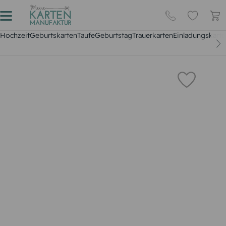
Hochzeit
Geburtskarten
Taufe
Geburtstag
Trauerkarten
Einladungskarte