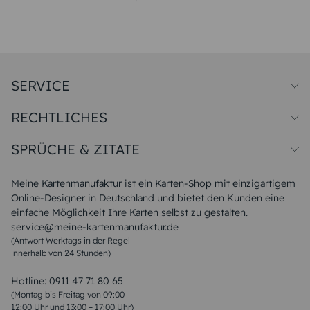
SERVICE
Preise und Versand
RECHTLICHES
Papiersorten
Muster/Musterset
Impressum
Unsere Produktion
SPRÜCHE & ZITATE
Widerrufsbelehrung
Magazin
Datenschutz
Sitemap
Alle Sprüche & Zitate
AGB
FAQ
Liebeskummer Sprüche
Meine Kartenmanufaktur ist ein Karten-Shop mit einzigartigem
Danke Sprüche
Online-Designer in Deutschland und bietet den Kunden eine
Sommer Sprüche
einfache Möglichkeit Ihre Karten selbst zu gestalten.
Muttertagssprüche
service@meine-kartenmanufaktur.de
Sprüche zur Hochzeit
(Antwort Werktags in der Regel
Sprüche zur Konfirmation & Kommunion
innerhalb von 24 Stunden)
Weihnachtsgedichte
Valentinstag Sprüche
Liebessprüche
Hotline:
0911 47 71 80 65
Geburtstagssprüche
(Montag bis Freitag von 09:00 –
Trauersprüche
12:00 Uhr und 13:00 – 17:00 Uhr)