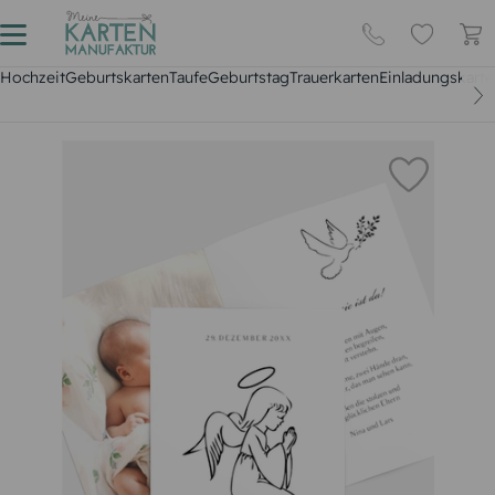
Hochzeit
Geburtskarten
Taufe
Geburtstag
Trauerkarten
Einladungskarte