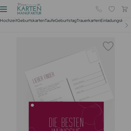
Hochzeit
Geburtskarten
Taufe
Geburtstag
Trauerkarten
Einladungskarte