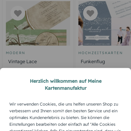
MODERN
HOCHZEITSKARTEN
Vintage Lace
Funkenflug
Herzlich willkommen auf Meine
Kartenmanufaktur
ÜBERBLICK:
Wir verwenden Cookies, die uns helfen unseren Shop zu
Produktbeschreibung
verbessern und Ihnen somit den besten Service und ein
„Lila Hochzeit“ steht für eine tiefe, ruhige Liebe. Diese
optimales Kundenerlebnis zu bieten. Sie können die
Ballonflugkarte setzt auf Farbkraft und klare Formen – ein
echter Blickfang für alle, die Lila lieben.
Einstellungen bearbeiten oder einfach auf "Alle Cookies
akzeptieren" klicken, falls Sie einverstanden sind, dass wir