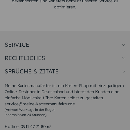
gewährleisten sind wir stets bemüht unseren Service zu
optimieren.
SERVICE
Preise und Versand
RECHTLICHES
Papiersorten
Muster/Musterset
Impressum
Unsere Produktion
SPRÜCHE & ZITATE
Widerrufsbelehrung
Magazin
Datenschutz
Sitemap
Alle Sprüche & Zitate
AGB
FAQ
Liebeskummer Sprüche
Meine Kartenmanufaktur ist ein Karten-Shop mit einzigartigem
Danke Sprüche
Online-Designer in Deutschland und bietet den Kunden eine
Sommer Sprüche
einfache Möglichkeit Ihre Karten selbst zu gestalten.
Muttertagssprüche
service@meine-kartenmanufaktur.de
Sprüche zur Hochzeit
(Antwort Werktags in der Regel
Sprüche zur Konfirmation & Kommunion
innerhalb von 24 Stunden)
Weihnachtsgedichte
Valentinstag Sprüche
Liebessprüche
Hotline:
0911 47 71 80 65