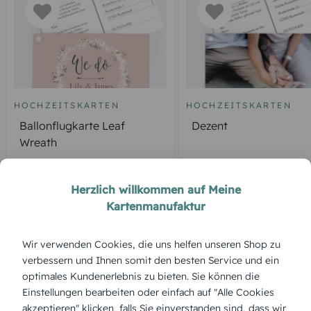
HOCHZEITSKARTEN
HOCHZEITSKARTEN
Ballonflugkarte Leaf
Dezent
Wreath
Herzlich willkommen auf Meine
Kartenmanufaktur
ÜBERBLICK:
Produktbeschreibung
Wir verwenden Cookies, die uns helfen unseren Shop zu
„Vintage Laterne“ strahlt Behaglichkeit und warme
Lichtstimmung aus – eine perfekte Ballonkarte für
verbessern und Ihnen somit den besten Service und ein
spätsommerliche oder abendliche Hochzeiten mit
optimales Kundenerlebnis zu bieten. Sie können die
lichterfülltem Ambiente.
Einstellungen bearbeiten oder einfach auf "Alle Cookies
akzeptieren" klicken, falls Sie einverstanden sind, dass wir