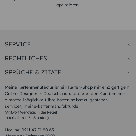
optimieren.
SERVICE
Preise und Versand
RECHTLICHES
Papiersorten
Muster/Musterset
Impressum
Unsere Produktion
SPRÜCHE & ZITATE
Widerrufsbelehrung
Magazin
Datenschutz
Sitemap
Alle Sprüche & Zitate
AGB
FAQ
Liebeskummer Sprüche
Meine Kartenmanufaktur ist ein Karten-Shop mit einzigartigem
Danke Sprüche
Online-Designer in Deutschland und bietet den Kunden eine
Sommer Sprüche
einfache Möglichkeit Ihre Karten selbst zu gestalten.
Muttertagssprüche
service@meine-kartenmanufaktur.de
Sprüche zur Hochzeit
(Antwort Werktags in der Regel
Sprüche zur Konfirmation & Kommunion
innerhalb von 24 Stunden)
Weihnachtsgedichte
Valentinstag Sprüche
Liebessprüche
Hotline:
0911 47 71 80 65
Geburtstagssprüche
(Montag bis Freitag von 09:00 –