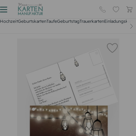
Hochzeit
Geburtskarten
Taufe
Geburtstag
Trauerkarten
Einladungskarte